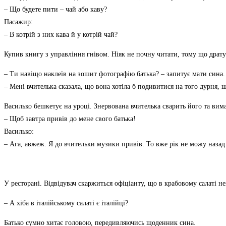
– Що будете пити – чай або каву?
Пасажир:
– В котрій з них кава й у котрій чай?
Купив книгу з управління гнівом. Ніяк не почну читати, тому що дратує
– Ти навіщо наклеїв на зошит фотографію батька? – запитує мати сина.
– Мені вчителька сказала, що вона хотіла б подивитися на того дурня,
Василько бешкетує на уроці. Знервована вчителька сварить його та вима
– Щоб завтра привів до мене свого батька!
Василько:
– Ага, авжеж. Я до вчительки музики привів. То вже рік не можу назад
У ресторані. Відвідувач скаржиться офіціанту, що в крабовому салаті н
– А хіба в італійському салаті є італійці?
Батько сумно хитає головою, передивляючись щоденник сина.