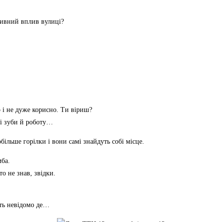
ативний вплив вулиці?
о і не дуже корисно. Ти віриш?
ні зуби й роботу…
обільше горілки і вони самі знайдуть собі місце.
мба.
о не знав, звідки.
жать невідомо де…