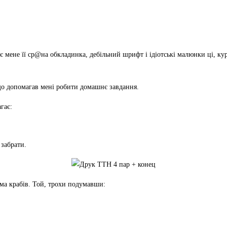
 мене її ср@на обкладинка, дебільний шрифт і ідіотські малюнки ці, кур
 що допомагав мені робити домашнє завдання.
гає:
 забрати.
ема крабів. Той, трохи подумавши: