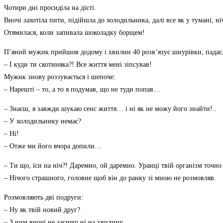
Чотири дні просиділа на дієті.
Вночі захотіла пити, підійшла до холодильника, далі все як у тумані, н
Отямилася, коли запивала шоколадку борщем!
П’яний мужик прийшов додому і хвилин 40 розв’язує шнурівки, падає, 
– І куди ти скотиняка?! Все життя мені зіпсував!
Мужик знову роззувається і шепоче:
– Нарешті – то, а то я подумав, що не туди попав…
– Знаєш, я завжди шукаю сенс життя… і ні як не можу його знайти!..
– У холодильнику немає?
– Ні!
– Отже ми його вчора допили…
– Ти що, їси на ніч?! Даремно, ой даремно. Уранці твій організм точно
– Нічого страшного, головне щоб він до ранку зі мною не розмовляв.
Розмовляють дві подруги:
– Ну як твій новий друг?
– З ним вночі не заснеш ні на хвилину.