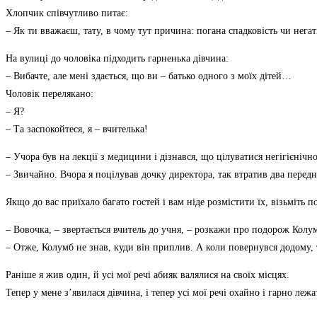
Хлопчик співчутливо питає:
– Як ти вважаєш, тату, в чому тут причина: погана спадковість чи нег
На вулиці до чоловіка підходить гарненька дівчина:
– Вибачте, але мені здається, що ви – батько одного з моїх дітей…
Чоловік перелякано:
– Я?
– Та заспокойтеся, я – вчителька!
– Учора був на лекції з медицини і дізнався, що цілуватися негігієнічн
– Звичайно. Вчора я поцілував дочку директора, так втратив два перед
Якщо до вас приїхало багато гостей і вам ніде розмістити їх, візьміть п
– Вовочка, – звертається вчитель до учня, – розкажи про подорож Колу
– Отже, Колумб не знав, куди він приплив. А коли повернувся додому, т
Раніше я жив один, й усі мої речі абияк валялися на своїх місцях.
Тепер у мене з’явилася дівчина, і тепер усі мої речі охайно і гарно ле