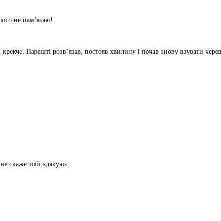
ічого не пам’ятаю!
крекче. Нарешті розв’язав, постояв хвилину і почав знову взувати чер
 не скаже тобі «дякую».