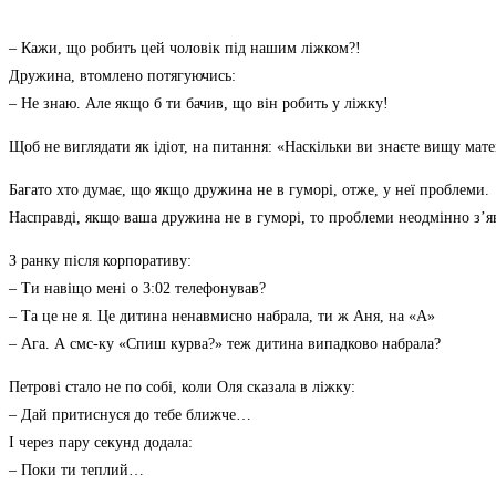
– Кажи, що робить цей чоловік під нашим ліжком?!
Дружина, втомлено потягуючись:
– Не знаю. Але якщо б ти бачив, що він робить у ліжку!
Щоб не виглядати як ідіот, на питання: «Наскільки ви знаєте вищу ма
Багато хто думає, що якщо дружина не в гуморі, отже, у неї проблеми.
Насправді, якщо ваша дружина не в гуморі, то проблеми неодмінно з’яв
З ранку після корпоративу:
– Ти навіщо мені о 3:02 телефонував?
– Та це не я. Це дитина ненавмисно набрала, ти ж Аня, на «А»
– Ага. А смс-ку «Спиш курва?» теж дитина випадково набрала?
Петрові стало не по собі, коли Оля сказала в ліжку:
– Дай притиснуся до тебе ближче…
І через пару секунд додала:
– Поки ти теплий…