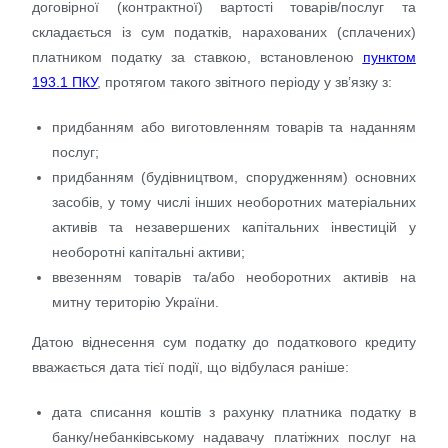
договірної (контрактної) вартості товарів/послуг та
складається із сум податків, нарахованих (сплачених)
платником податку за ставкою, встановленою
пунктом
193.1 ПКУ
, протягом такого звітного періоду у зв’язку з:
придбанням або виготовленням товарів та наданням
послуг;
придбанням (будівництвом, спорудженням) основних
засобів, у тому числі інших необоротних матеріальних
активів та незавершених капітальних інвестицій у
необоротні капітальні активи;
ввезенням товарів та/або необоротних активів на
митну територію України.
Датою віднесення сум податку до податкового кредиту
вважається дата тієї події, що відбулася раніше:
дата списання коштів з рахунку платника податку в
банку/небанківському надавачу платіжних послуг на