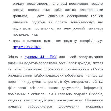
оплату товарів/послуг, а в разі постачання товарів/
послуг, оплата яких здійснюється електронними
грошима, – дата списання електронних грошей
платника податків як оплата товарів/послуг, що
підлягають постачанню, на електронний гаманець
постачальника;
дата отримання платником податку товарів/послуг
(
пункт 198.2 ПКУ
).
Згідно з
пунктом 44.1 ПКУ
для цілей оподаткування
платники податків зобов’язані вести облік доходів, витрат
та інших показників, пов’язаних з визначенням об’єктів
оподаткування та/або податкових зобов’язань, на підставі
первинних документів, регістрів бухгалтерського обліку,
фінансової звітності, інших документів, інформації,
пов’язаних з обчисленням і сплатою податків і зборів,
ведення яких передбачено законодавством. Платникам
податків забороняється формування показників