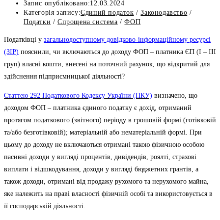
Запис опубліковано:
12.03.2024
Категорія запису:
Єдиний податок
/
Законодавство
/
Податки
/
Спрощена система
/
ФОП
Податківці у
загальнодоступному довідково-інформаційному ресурсі
(ЗІР)
пояснили, чи включаються до доходу ФОП – платника ЄП (I – III
груп) власні кошти, внесені на поточний рахунок, що відкритий для
здійснення підприємницької діяльності?
Статтею 292 Податкового Кодексу України (ПКУ)
визначено, що
доходом ФОП – платника єдиного податку є дохід, отриманий
протягом податкового (звітного) періоду в грошовій формі (готівковій
та/або безготівковій); матеріальній або нематеріальній формі. При
цьому до доходу не включаються отримані такою фізичною особою
пасивні доходи у вигляді процентів, дивідендів, роялті, страхові
виплати і відшкодування, доходи у вигляді бюджетних грантів, а
також доходи, отримані від продажу рухомого та нерухомого майна,
яке належить на праві власності фізичній особі та використовується в
її господарській діяльності.