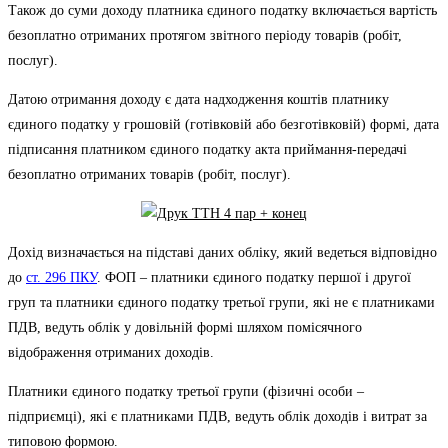
Також до суми доходу платника єдиного податку включається вартість
безоплатно отриманих протягом звітного періоду товарів (робіт,
послуг).
Датою отримання доходу є дата надходження коштів платнику
єдиного податку у грошовій (готівковій або безготівковій) формі, дата
підписання платником єдиного податку акта приймання-передачі
безоплатно отриманих товарів (робіт, послуг).
Дохід визначається на підставі даних обліку, який ведеться відповідно
до
ст. 296 ПКУ
. ФОП – платники єдиного податку першої і другої
груп та платники єдиного податку третьої групи, які не є платниками
ПДВ, ведуть облік у довільній формі шляхом помісячного
відображення отриманих доходів.
Платники єдиного податку третьої групи (фізичні особи –
підприємці), які є платниками ПДВ, ведуть облік доходів і витрат за
типовою формою.