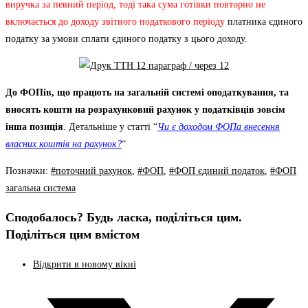
виручка за певний період, тоді така сума готівки повторно не
включається до доходу
звітного податкового періоду
платника єдиного
податку за умови сплати єдиного податку з цього доходу.
До ФОПів, що працють на загальній системі оподаткування, та
вносять кошти на розрахунковий рахунок у податківців зовсім
інша позиція
. Детальніше у статті “
Чи є доходом ФОПа внесення
власних коштів на рахунок?
“
Позначки
:
#поточний рахунок
,
#ФОП
,
#ФОП єдиний податок
,
#ФОП
загальна система
Сподобалось? Будь ласка, поділіться цим.
Поділіться цим вмістом
Відкрити в новому вікні