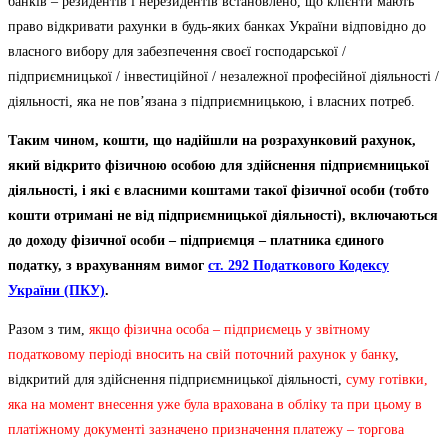
банків – резидентів і нерезидентів встановлено, що клієнти мають
право відкривати рахунки в будь-яких банках України відповідно до
власного вибору для забезпечення своєї господарської /
підприємницької / інвестиційної / незалежної професійної діяльності /
діяльності, яка не пов’язана з підприємницькою, і власних потреб.
Таким чином, кошти, що надійшли на розрахунковий рахунок,
який відкрито фізичною особою для здійснення підприємницької
діяльності, і які є власними коштами такої фізичної особи (тобто
кошти отримані не від підприємницької діяльності), включаються
до доходу фізичної особи – підприємця – платника єдиного
податку, з врахуванням вимог
ст. 292 Податкового Кодексу
України (ПКУ)
.
Разом з тим,
якщо фізична особа – підприємець
у звітному
податковому періоді
вносить на свій поточний рахунок у банку
,
відкритий для здійснення підприємницької діяльності,
суму готівки,
яка на момент внесення уже була врахована в обліку та при цьому в
платіжному документі зазначено призначення платежу – торгова