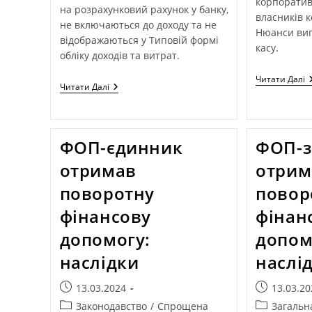
корпоратив
на розрахунковий рахунок у банку,
власників 
не включаються до доходу та не
Нюанси вип
відображаються у Типовій формі
касу.
обліку доходів та витрат.
Читати Далі
Читати Далі
ФОП-єдинник
ФОП-з
отримав
отрим
поворотну
повор
фінансову
фінан
допомогу:
допом
наслідки
наслі
13.03.2024
13.03.20
Законодавство
/
Спрощена
Загальн