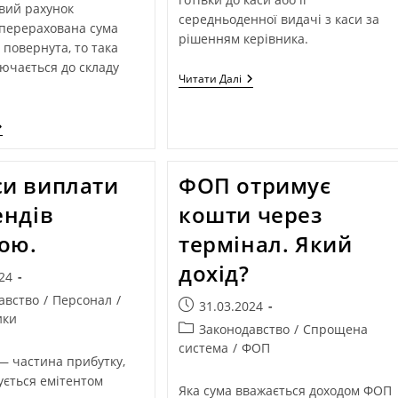
вий рахунок
середньоденної видачі з каси за
перерахована сума
рішенням керівника.
 повернута, то така
лючається до складу
Читати Далі
и виплати
ФОП отримує
ендів
кошти через
кою.
термінал. Який
дохід?
24
авство
/
Персонал
/
31.03.2024
ики
Законодавство
/
Спрощена
система
/
ФОП
 — частина прибутку,
ується емітентом
Яка сума вважається доходом ФОП