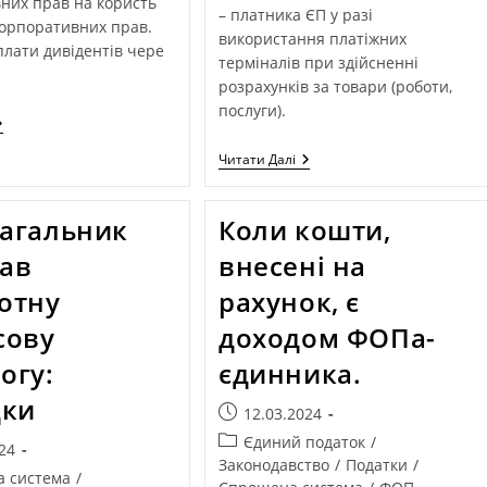
них прав на користь
– платника ЄП у разі
корпоративних прав.
використання платіжних
лати дивідентів чере
терміналів при здійсненні
розрахунків за товари (роботи,
послуги).
Читати Далі
агальник
Коли кошти,
ав
внесені на
отну
рахунок, є
сову
доходом ФОПа-
огу:
єдинника.
дки
12.03.2024
Єдиний податок
/
24
Законодавство
/
Податки
/
а система
/