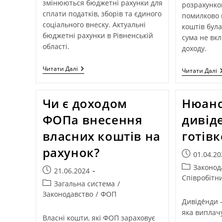
змінюються бюджетні рахунки для
розрахунко
сплати податків, зборів та єдиного
помилково 
соціального внеску. Актуальні
коштів була
бюджетні рахунки в Рівненській
сума не вк
області.
доходу.
Читати Далі
Читати Далі
Чи є доходом
Нюанс
ФОПа внесення
дивід
власних коштів на
готів
рахунок?
01.04.20
Законод
21.06.2024
Співробітн
Загальна система
/
Законодавство
/
ФОП
Дивіде́нди
яка виплач
Власні кошти, які ФОП зараховує