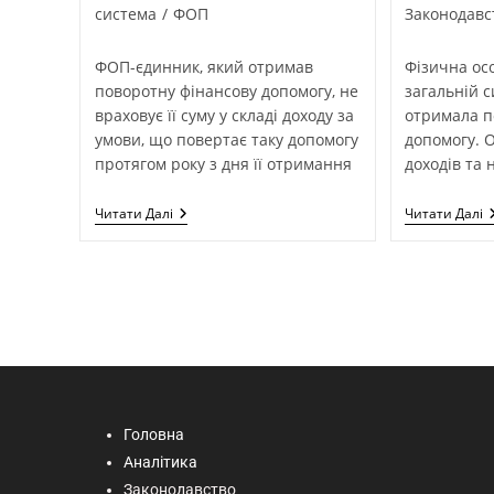
система
/
ФОП
Законодавс
ФОП-єдинник, який отримав
Фізична ос
поворотну фінансову допомогу, не
загальній 
враховує її суму у складі доходу за
отримала п
умови, що повертає таку допомогу
допомогу. О
протягом року з дня її отримання
доходів та 
Читати Далі
Читати Далі
Головна
Аналітика
Законодавство