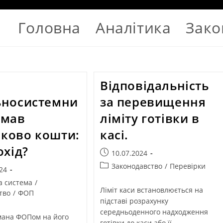
Головна
Аналітика
Зако
Відповідальність
ьносистемни
за перевищення
имав
ліміту готівки в
ково кошти:
касі.
охід?
10.07.2024
Законодавство
/
Перевірки
24
а система
/
Ліміт каси встановлюється на
тво
/
ФОП
підставі розрахунку
середньоденного надходження
мана ФОПом на його
готівки до каси або її