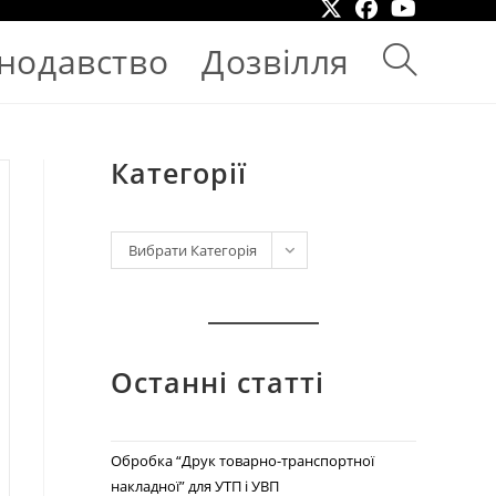
нодавство
Дозвілля
Категорії
Вибрати Категорія
Останні статті
Обробка “Друк товарно-транспортної
накладної” для УТП і УВП