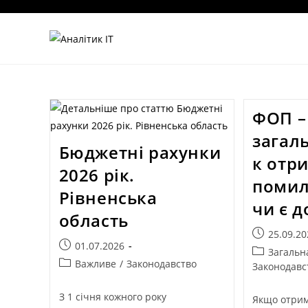
ФОП –
загал
Бюджетні рахунки
к отр
2026 рік.
помил
Рівненська
чи є д
область
25.09.20
01.07.2026
Загальн
Важливе
/
Законодавство
Законодавс
З 1 січня кожного року
Якщо отри