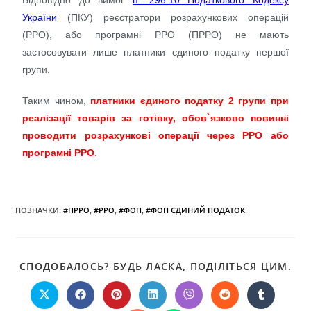
України
(ПКУ) реєстратори розрахункових операцій
(РРО), або програмні РРО (ПРРО) не мають
застосовувати лише платники єдиного податку першої
групи.
Таким чином,
платники єдиного податку 2 групи при
реалізації товарів за готівку, обов`язково повинні
проводити розрахункові операції через РРО або
програмні РРО
.
ПОЗНАЧКИ
:
#ПРРО
,
#РРО
,
#ФОП
,
#ФОП ЄДИНИЙ ПОДАТОК
СПОДОБАЛОСЬ? БУДЬ ЛАСКА, ПОДІЛІТЬСЯ ЦИМ.