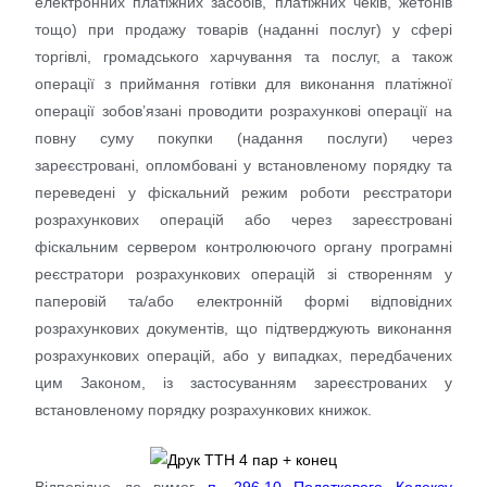
електронних платіжних засобів, платіжних чеків, жетонів
тощо) при продажу товарів (наданні послуг) у сфері
торгівлі, громадського харчування та послуг, а також
операції з приймання готівки для виконання платіжної
операції зобов’язані проводити розрахункові операції на
повну суму покупки (надання послуги) через
зареєстровані, опломбовані у встановленому порядку та
переведені у фіскальний режим роботи реєстратори
розрахункових операцій або через зареєстровані
фіскальним сервером контролюючого органу програмні
реєстратори розрахункових операцій зі створенням у
паперовій та/або електронній формі відповідних
розрахункових документів, що підтверджують виконання
розрахункових операцій, або у випадках, передбачених
цим Законом, із застосуванням зареєстрованих у
встановленому порядку розрахункових книжок.
Відповідно до вимог
п. 296.10 Податкового Кодексу