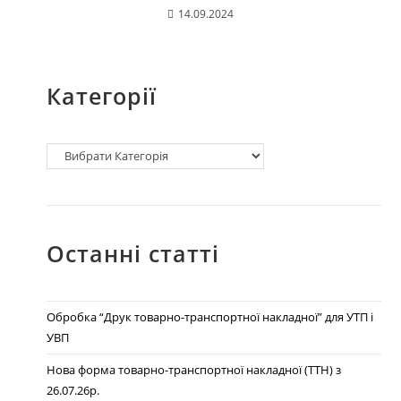
14.09.2024
Категорії
Останні статті
Обробка “Друк товарно-транспортної накладної” для УТП і
УВП
Нова форма товарно-транспортної накладної (ТТН) з
26.07.26р.