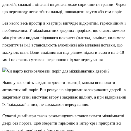
дитячій, спальні і вітальні ця деталь може спричинити травми. Через
цю перешкоду легко збити пальці, пошкодити взуття або сам поріг.
Без нього весь простір в квартирі виглядає відкритим, гармонійним і
необмеженим. У міжкімнатних дверних прорізах, що стають межою
між різними видами підлового покриття (плитка, ламінат, килимове
покриття та ін.) встановлюють алюмінієві або металеві вставки, що
маскують шви. Вони виділяються над рівнем підлоги всього на 5-10
мм і не стають суттєвою перепоною під час пересування.
Якщо у вас стоїть завдання досягти ізоляції, можна встановити
автоматичний поріг. Він реагує на відкривання-закривання дверей: в
закритому стані виступає вгору і закриває щілину, а при відкриванні
їх “заїжджає” в низ, не заважаючи пересуванню.
Сучасні дизайнери також рекомендують встановлювати міжкімнатні
двері без порога, щоб зберегти гармонію в інтер’єрі і прибрати всі
незручності, пов’язані з його монтажем.