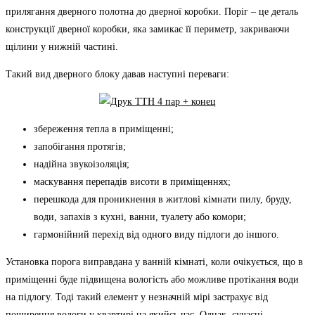
прилягання дверного полотна до дверної коробки. Поріг – це деталь
конструкції дверної коробки, яка замикає її периметр, закриваючи
щілини у нижній частині.
Такий вид дверного блоку давав наступні переваги:
збереження тепла в приміщенні;
запобігання протягів;
надійна звукоізоляція;
маскування перепадів висоти в приміщеннях;
п
ерешкода для проникнення в житлові кімнати пилу, бруду,
води, запахів з кухні, ванни, туалету або комори;
гармонійний перехід від одного виду підлоги до іншого.
Установка порога виправдана у ванній кімнаті, коли очікується, що в
приміщенні буде підвищена вологість або можливе протікання води
на підлогу. Тоді такий елемент у незначній мірі застрахує від
поширення вологи у квартирі на якийсь час. Однак, сучасні