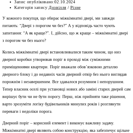
Запис опубліковано:
02.10.2024
Категорія запису:
Дозвілля
/
Різне
У кожного покупця, що обирає міжкімнатні двері, ми завжди
питають: “Двері з порогом чи без?” А у відповідь часто чують
запитання: “А як краще?”. І, дійсно, що ж краще – міжкімнатні двері
з порогом чи без нього?
Колись міжкімнатні двері встановлювалися таким чином, що низ
дверної коробки утворював поріг в проході між суміжними
приміщеннями квартири. Поріг вважали обов’язковою деталлю
дверного блоку і до недавніх часів дверний отвір без нього виглядав
порожнім і незавершеним. Все здавалося розумним і непорушним.
Тепер власник оселі при установці нових або заміні старих дверей сам
вирішує бути чи не бути порогу. Перш, ніж прийняти таке рішення,
варто зрозуміти логіку будівельників минулих років і розглянути
переваги і недоліки порога.
Дверний поріг – корисний елемент і виконує важливу задачу.
Міжкімнатні двері являють собою конструкцію, яка забезпечує щільне