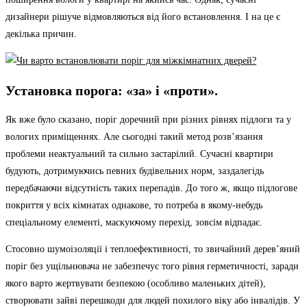
дизайнери рішуче відмовляються від його встановлення. І на це є
декілька причин.
Установка порога: «за» і «проти».
Як вже було сказано, поріг доречний при різних рівнях підлоги та у
вологих приміщеннях. Але сьогодні такий метод розв’язання
проблеми неактуальний та сильно застарілий. Сучасні квартири
будують, дотримуючись певних будівельних норм, заздалегідь
передбачаючи відсутність таких перепадів. До того ж, якщо підлогове
покриття у всіх кімнатах однакове, то потреба в якому-небудь
спеціальному елементі, маскуючому перехід, зовсім відпадає.
Стосовно шумоізоляції і теплоефективності, то звичайний дерев’яний
поріг без ущільнювача не забезпечує того рівня герметичності, заради
якого варто жертвувати безпекою (особливо маленьких дітей),
створювати зайві перешкоди для людей похилого віку або інвалідів. У