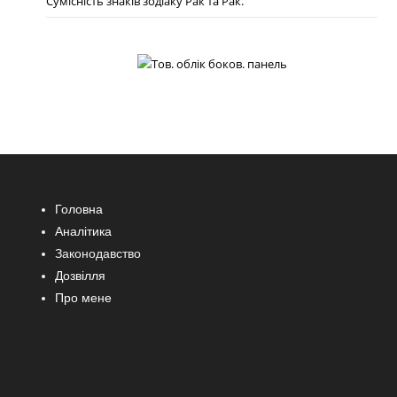
Сумісність знаків зодіаку Рак та Рак.
Головна
Аналітика
Законодавство
Дозвілля
Про мене