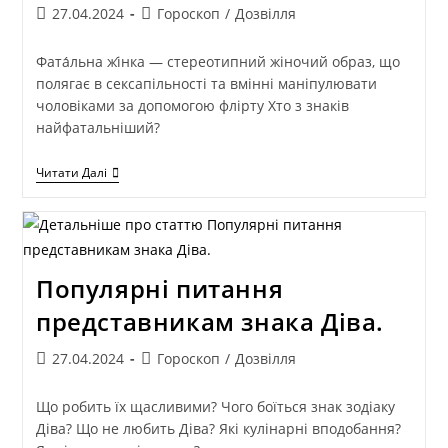
27.04.2024
Гороскоп
/
Дозвілля
Фата́льна жі́нка — стереотипний жіночий образ, що
полягає в сексапільності та вмінні маніпулювати
чоловіками за допомогою флірту Хто з знаків
найфатальніший?
Читати Далі
Популярні питання
представникам знака Діва.
27.04.2024
Гороскоп
/
Дозвілля
Що робить їх щасливими? Чого боїться знак зодіаку
Діва? Що не любить Діва? Які кулінарні вподобання?