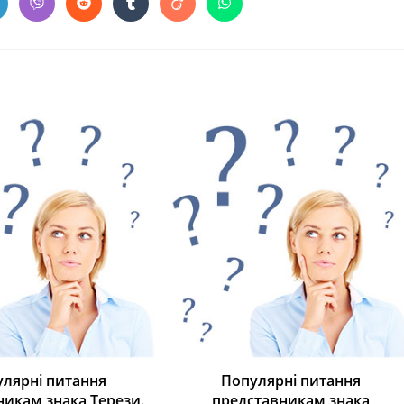
лярні питання
Популярні питання
никам знака Терези.
представникам знака