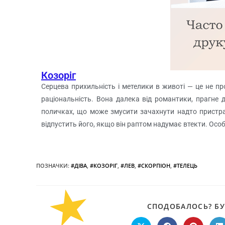
Козоріг
Серцева прихильність і метелики в животі — це не про
раціональність. Вона далека від романтики, прагне д
поличках, що може змусити зачахнути надто пристра
відпустить його, якщо він раптом надумає втекти. Осо
ПОЗНАЧКИ
:
#ДІВА
,
#КОЗОРІГ
,
#ЛЕВ
,
#СКОРПІОН
,
#ТЕЛЕЦЬ
СПОДОБАЛОСЬ? БУ