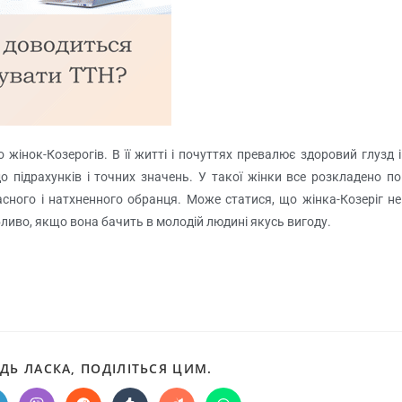
 жінок-Козерогів. В її житті і почуттях превалює здоровий глузд і
о підрахунків і точних значень. У такої жінки все розкладено по
сного і натхненного обранця. Може статися, що жінка-Козеріг не
бливо, якщо вона бачить в молодій людині якусь вигоду.
ДЬ ЛАСКА, ПОДІЛІТЬСЯ ЦИМ.