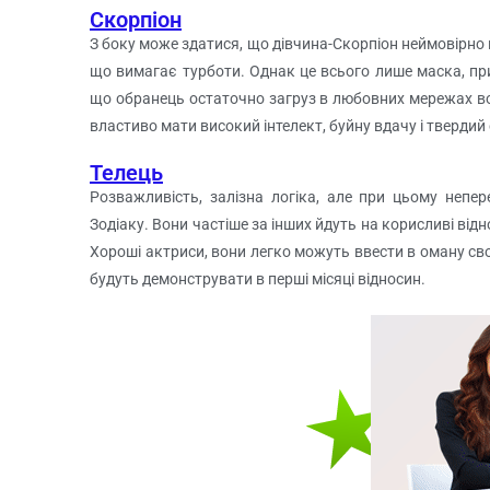
Скорпіон
З боку може здатися, що дівчина-Скорпіон неймовірно н
що вимагає турботи. Однак це всього лише маска, пр
що обранець остаточно загруз в любовних мережах в
властиво мати високий інтелект, буйну вдачу і твердий
Телець
Розважливість, залізна логіка, але при цьому непе
Зодіаку. Вони частіше за інших йдуть на корисливі ві
Хороші актриси, вони легко можуть ввести в оману с
будуть демонструвати в перші місяці відносин.