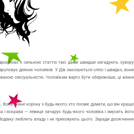
У відносинах з сильною статтю такі дами швидше нагадують сувору
куповує деяких чоловіків. У Дів закохуються сліпо і швидко, вони
ною сексуальністю. Чоловікам варто бути обережніше, ці жінки
 Вона скине корону з будь-якого, хто посміє думати, що він краще
ва і яскрава — левиця зачарує будь-якого чоловіка і змусить його
 Зодіаку люблять владу і не приховують цього. Заради досягнення