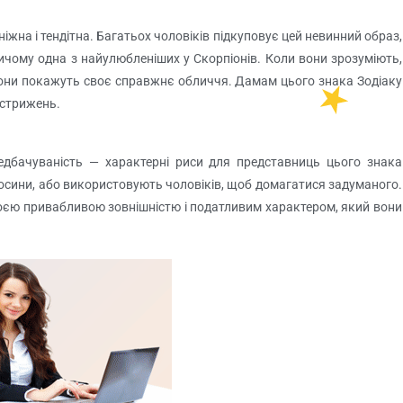
іжна і тендітна. Багатьох чоловіків підкуповує цей невинний образ,
ичому одна з найулюбленіших у Скорпіонів. Коли вони зрозуміють,
они покажуть своє справжнє обличчя. Дамам цього знака Зодіаку
 стрижень.
редбачуваність — характерні риси для представниць цього знака
дносини, або використовують чоловіків, щоб домагатися задуманого.
воєю привабливою зовнішністю і податливим характером, який вони