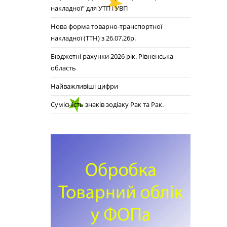
накладної” для УТП і УВП
Нова форма товарно-транспортної
накладної (ТТН) з 26.07.26р.
Бюджетні рахунки 2026 рік. Рівненська
область
Найважливіші цифри
Сумісність знаків зодіаку Рак та Рак.