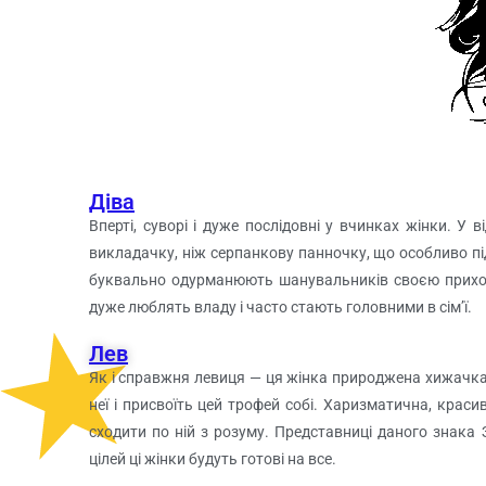
Діва
Вперті, суворі і дуже послідовні у вчинках жінки. 
викладачку, ніж серпанкову панночку, що особливо під
буквально одурманюють шанувальників своєю прихова
дуже люблять владу і часто стають головними в сім’ї.
Лев
Як і справжня левиця — ця жінка природжена хижачка.
неї і присвоїть цей трофей собі. Харизматична, краси
сходити по ній з розуму. Представниці даного знака
цілей ці жінки будуть готові на все.