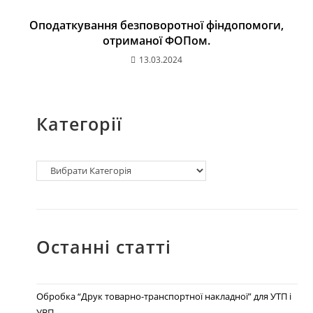
Оподаткування безповоротної фіндопомоги,
отриманої ФОПом.
13.03.2024
Категорії
Останні статті
Обробка “Друк товарно-транспортної накладної” для УТП і
УВП