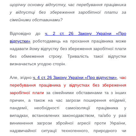
щорічну основну відпустку, час перебування працівника
у відпустці без збереження заробітної плати за
сімейними обставинами?
Відповідно до
ч. 2 ст. 26 Закону України «Про
відпустки»
роботодавець на прохання працівника може
надавати йому відпустку без збереження заробітної плати
без обмеження строку. Тривалість такої відпустки
визначається угодою сторін.
Але, згідно
ч. 4 ст. 26 Закону України «Про відпустки»
,
час
перебування працівника у відпустках без збереження
заробітної плати
за сімейними обставинами та з інших
причин, а також на час загрози поширення епідемії,
пандемії, необхідності самоізоляції працівника у
випадках, встановлених законодавством, та/або у разі
виникнення загрози збройної агресії проти України,
надзвичайної ситуації техногенного, природного чи