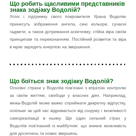
Що робить щасливими представників
знака зодіаку Водолій?
Успіх і підтримку свого покровителя Урана Водолію
принесуть зображення ангела, сині кольори, сучасні
гаджети, а також дотримання аскетизму, стійка віра своїм
принципам та переконанням. Постійний розвиток та віра
в мрію зарядять енергією на звершення.
Що боїться знак зодіаку Водолій?
Основні страхи у Водоліїв пов’язані з втратою контролю
за своїм життям, свободи у власних діях. Наприклад,
жінка-Водолій може важко сприймати декретну відпустку,
оскільки за цей час відривається від соціуму і можливості
самореалізації в ньому. Ще один сильний страх у
Водоліїв пов’язаний із майбутнім: що зникне можливість
для досягнень та нових звершень.