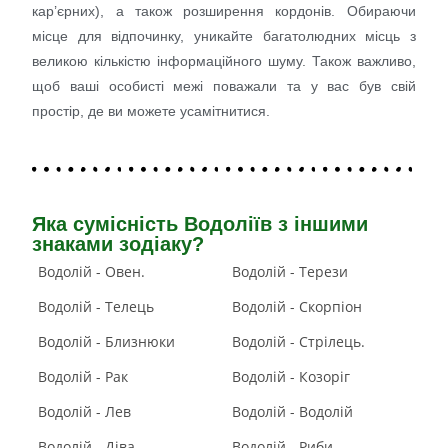
кар’єрних), а також розширення кордонів. Обираючи
місце для відпочинку, уникайте багатолюдних місць з
великою кількістю інформаційного шуму. Також важливо,
щоб ваші особисті межі поважали та у вас був свій
простір, де ви можете усамітнитися.
Яка сумісність Водоліїв з іншими
знаками зодіаку?
Водолій - Овен.
Водолій - Терези
Водолій - Телець
Водолій - Скорпіон
Водолій - Близнюки
Водолій - Стрілець.
Водолій - Рак
Водолій - Козоріг
Водолій - Лев
Водолій - Водолій
Водолій - Діва
Водолій - Риби