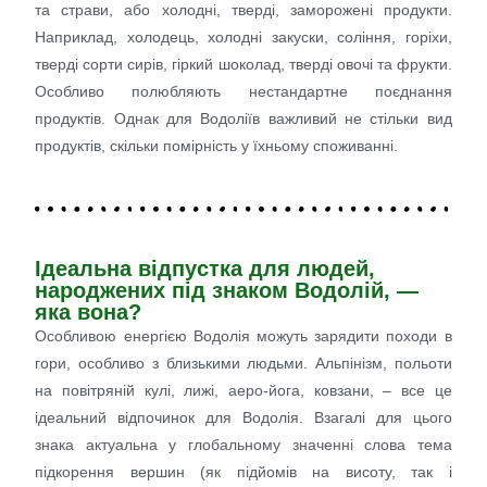
та страви, або холодні, тверді, заморожені продукти.
Наприклад, холодець, холодні закуски, соління, горіхи,
тверді сорти сирів, гіркий шоколад, тверді овочі та фрукти.
Особливо полюбляють нестандартне поєднання
продуктів. Однак для Водоліїв важливий не стільки вид
продуктів, скільки помірність у їхньому споживанні.
Ідеальна відпустка для людей,
народжених під знаком Водолій, —
яка вона?
Особливою енергією Водолія можуть зарядити походи в
гори, особливо з близькими людьми. Альпінізм, польоти
на повітряній кулі, лижі, аеро-йога, ковзани, – все це
ідеальний відпочинок для Водолія. Взагалі для цього
знака актуальна у глобальному значенні слова тема
підкорення вершин (як підйомів на висоту, так і