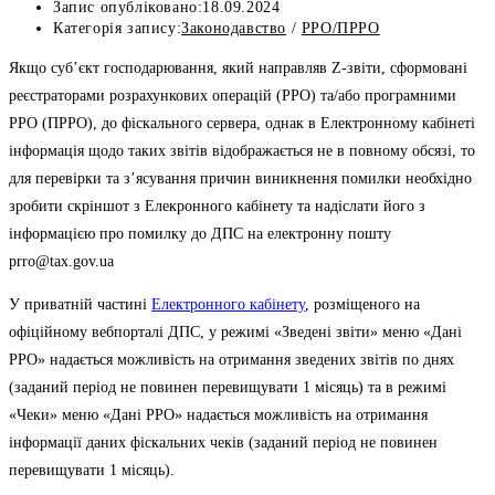
Запис опубліковано:
18.09.2024
Категорія запису:
Законодавство
/
РРО/ПРРО
Якщо суб’єкт господарювання, який направляв Z-звіти, сформовані
реєстраторами розрахункових операцій (РРО) та/або програмними
РРО (ПРРО), до фіскального сервера, однак в Електронному кабінеті
інформація щодо таких звітів відображається не в повному обсязі, то
для перевірки та з’ясування причин виникнення помилки необхідно
зробити скріншот з Елекронного кабінету та надіслати його з
інформацією про помилку до ДПС на електронну пошту
prro@tax.gov.ua
У приватній частині
Електронного кабінету
, розміщеного на
офіційному вебпорталі ДПС, у режимі «Зведені звіти» меню «Дані
РРО» надається можливість на отримання зведених звітів по днях
(заданий період не повинен перевищувати 1 місяць) та в режимі
«Чеки» меню «Дані РРО» надається можливість на отримання
інформації даних фіскальних чеків (заданий період не повинен
перевищувати 1 місяць).