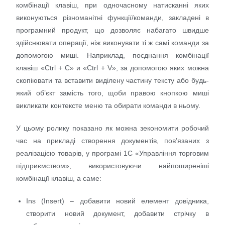
комбінації клавіш, при одночасному натисканні яких
виконуються різноманітні функції/команди, закладені в
програмний продукт, що дозволяє набагато швидше
здійснювати операції, ніж виконувати ті ж самі команди за
допомогою миші. Наприклад, поєднання комбінації
клавіш «Ctrl + C» и «Ctrl + V», за допомогою яких можна
скопіювати та вставити виділену частину тексту або будь-
який об’єкт замість того, щоби правою кнопкою миші
викликати контексте меню та обирати команди в ньому.
У цьому ролику показано як можна зекономити робочий
час на прикладі створення документів, пов’язаних з
реалізацією товарів, у програмі 1С «Управління торговим
підприємством», використовуючи найпоширеніші
комбінації клавіш, а саме:
Ins (Insert) – добавити новий елемент довідника,
створити новий документ, добавити стрічку в