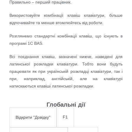
Правильно – перший працівник.
Використовуйте комбінації клавіш клавіатури, більше
відпочивайте та менше втомлюйтесь від роботи.
Розглянемо стандартні комбінації клавіш, що існують в
програмі 1С BAS.
Всі поєднання клавіш, зазначені нижче, наведені для
латинської розкладки клавіатури. Тобто вони будуть
працювати як при українській розкладці клавіатури, так і
при, наприклад, англійській, але на клавіатурі
натискаються клавіші латинської розкладки.
Глобальні дії
F1
Відкрити "Довідку"