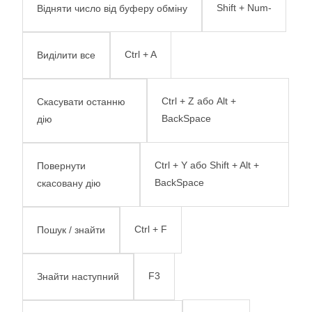
Shift + Num-
Відняти число від буферу обміну
Ctrl + A
Виділити все
Ctrl + Z або Alt +
Скасувати останню
BackSpace
дію
Ctrl + Y або Shift + Alt +
Повернути
BackSpace
скасовану дію
Ctrl + F
Пошук / знайти
F3
Знайти наступний