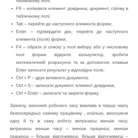
табличному полі;
F9 – копіювати елемент довідника, документ, стрічку в
табличному полі;
Tab – перейти до наступного елемента форми;
Enter – підтвердити дію, перейти до наступного
елемента (поля) форми;
F4 – обрати зі списку у полі вибору або у числовому
полі форми відкрити калькулятор, зробити
математичний розрахунок та за допомогою клавіши
Enter записати результат у відповідне поле;
Ctrl + P – друк активного документа;
Ctrl + S – записати документ, елемент довідника;
Ctrl + Enter – записати та закрити форму.
Зазначу, економія робочого часу важлива в першу чергу
безпосередньо самому працівнику , оскільки, виконуючи
одну й ту ж саму роботу витрачаєш менше часу,
витрачаєш менше часу – менше працюєш, менше
працюєш – більше відпочиваєш, більше відпочиваєш –