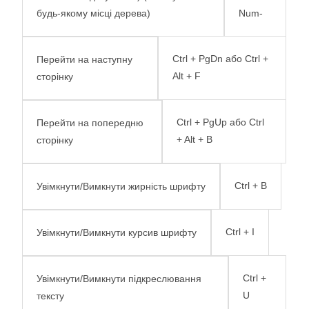
будь-якому місці дерева)
Num-
Ctrl + PgDn або Ctrl +
Перейти на наступну
Alt + F
сторінку
Ctrl + PgUp або Ctrl
Перейти на попередню
+ Alt + B
сторінку
Ctrl + B
Увімкнути/Вимкнути жирність шрифту
Ctrl + I
Увімкнути/Вимкнути курсив шрифту
Ctrl +
Увімкнути/Вимкнути підкреслювання
U
тексту