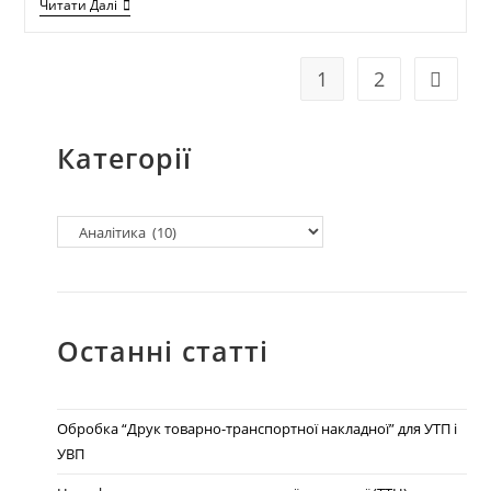
Читати Далі
1
2
Категорії
Останні статті
Обробка “Друк товарно-транспортної накладної” для УТП і
УВП