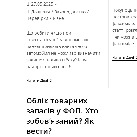
27.05.2025
Покупець н
Дозвілля
/
Законодавство
/
поставив за
Перевірки
/
Різне
факсиміле. 
статті розг
Що робити якщо при
і як можна
інвентаризації за допомогою
факсиміле.
панелі приладів вантажного
автомобіля не можливо визначити
Читати Далі
залишок палива в баку? Існує
найпростіший спосіб.
Читати Далі
Облік товарних
запасів у ФОП. Хто
зобов’язаний? Як
вести?