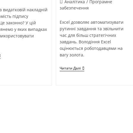
Аналітика
/
Програмне
забезпечення
а видатковій накладній
мість підпису
Excel дозволяє автоматизувати
Це законно? У цій
рутинні завдання та звільнити
лянемо у яких випадках
час для більш стратегічних
 використовувати
завдань. Володіння Excel
оцінюється роботодавцями на
вагу золота.
Читати Далі