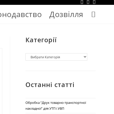
онодавство
Дозвілля
Категорії
Останні статті
Обробка “Друк товарно-транспортної
накладної” для УТП і УВП