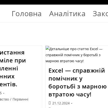
Головна
Аналітика
Зак
истання
міле при
ленні
Excel — справжній
нних
помічник у
ентів.
боротьбі з марною
втратою часу!
25
вство
/
Первинні
21.12.2024