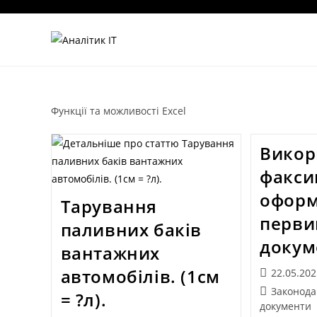
Функції та можливості Excel
Викор
факси
оформ
Тарування
перви
паливних баків
докум
вантажних
автомобілів. (1см
22.05.20
Законода
= ?л).
документи