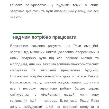
глибоко занурюватись у будь-які теми, а лише
зверхньо дивитись та бути впевненими у тому, що все
знають.
Над чим потрібно працювати.
Близнюкам важливо розуміти, що Раки емоційні,
залежні від місячних циклів (особливо обережними з
ними потрібно бути під час повного місяця та
молодика), для них важлива глибина міжособистнісних
спілкувань та затишний прекрасний будинок.
Близнюкам потрібно навчитись давати це все Ракам.
Раки, в свою чергу, повинні усвідомлювати, що знати
все і потроху, одночасно робити багато справ,
спілкуватися з мільйонами людей, мати гору
геніальних ідей – природа Близнюків. Якщо Раки
хочуть побудувати щирі та серйозні стосунки з