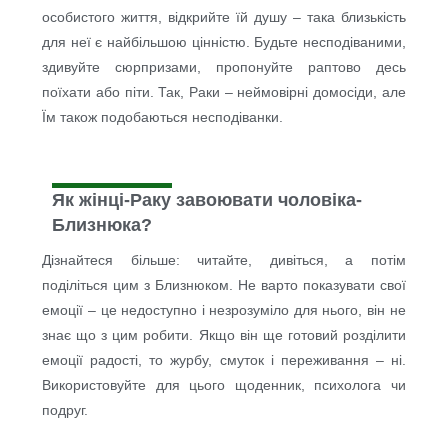
особистого життя, відкрийте їй душу – така близькість
для неї є найбільшою цінністю. Будьте несподіваними,
здивуйте сюрпризами, пропонуйте раптово десь
поїхати або піти. Так, Раки – неймовірні домосіди, але
Їм також подобаються несподіванки.
Як жінці-Раку завоювати чоловіка-
Близнюка?
Дізнайтеся більше: читайте, дивіться, а потім
поділіться цим з Близнюком. Не варто показувати свої
емоції – це недоступно і незрозуміло для нього, він не
знає що з цим робити. Якщо він ще готовий розділити
емоції радості, то журбу, смуток і переживання – ні.
Використовуйте для цього щоденник, психолога чи
подруг.