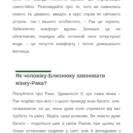
самостійно. Розповідайте про те, чого ви навчились
нового та цікавого, введіть в курс справ як світового
устрою, так і вашого особистого, – Рак це оцінить.
Забезпечте комфорт вдома. Затишок це не
обов’язково порядок або останній писк інтер’єрної
моди – це почуття комфорту і тепло домашнього
вогнища.
Як чоловіку-Близнюку завоювати
жінку-Рака?
Піклуйтеся про Рака. Здавалося б, що сама жінка –
Рак подбає про всіх і з цього приводу знає багато, але,
незважаючи на це, вона дуже хоче отримати від вас
турботу та увагу. Ведіть щирі розмови. Ви знаєте дуже
багато – поділіться цим зі своїм Раком, при цьому не
тільки останніми подіями у світі, але й випадками з