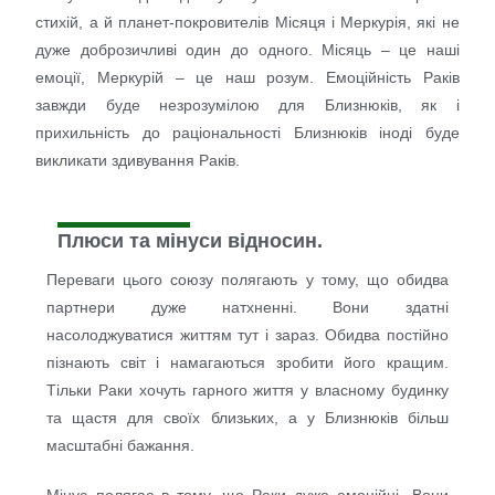
стихій, а й планет-покровителів Місяця і Меркурія, які не
дуже доброзичливі один до одного. Місяць – це наші
емоції, Меркурій – це наш розум. Емоційність Раків
завжди буде незрозумілою для Близнюків, як і
прихильність до раціональності Близнюків іноді буде
викликати здивування Раків.
Плюси та мінуси відносин.
Переваги цього союзу полягають у тому, що обидва
партнери дуже натхненні. Вони здатні
насолоджуватися життям тут і зараз. Обидва постійно
пізнають світ і намагаються зробити його кращим.
Тільки Раки хочуть гарного життя у власному будинку
та щастя для своїх близьких, а у Близнюків більш
масштабні бажання.
Мінус полягає в тому, що Раки дуже емоційні. Вони