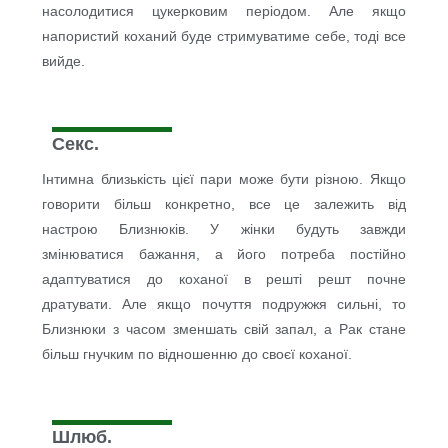
насолодитися цукерковим періодом. Але якщо
напористий коханий буде стримуватиме себе, тоді все
вийде.
Секс.
Інтимна близькість цієї пари може бути різною. Якщо
говорити більш конкретно, все це залежить від
настрою Близнюків. У жінки будуть завжди
змінюватися бажання, а його потреба постійно
адаптуватися до коханої в решті решт почне
дратувати. Але якщо почуття подружжя сильні, то
Близнюки з часом зменшать свій запал, а Рак стане
більш гнучким по відношенню до своєї коханої.
Шлюб.