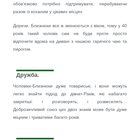
обов’язково потрібно підтримувати, перебуваючи
разом із коханим у цікавих місцях.
Доречи, Близнюки все ж змінюються з віком, тому у 40
років такий чоловік сам не буде проти просто
відпочити вдома на дивані з чашкою гарячого чаю та
пирогом.
Дружба.
Чоловіки-Близнюки дуже товариські, і вони можуть
легко знайти підхід до дівчат-Раків, які набагато
закритіші: і розговорять, і розвеселять…
Доброзичливий союз цих двох знаків може бути дуже
міцним і триватиме багато років.