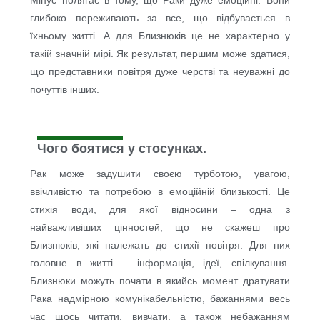
глибоко переживають за все, що відбувається в
їхньому житті. А для Близнюків це не характерно у
такій значній мірі. Як результат, першим може здатися,
що представники повітря дуже черстві та неуважні до
почуттів інших.
Чого боятися у стосунках.
Рак може задушити своєю турботою, увагою,
ввічливістю та потребою в емоційній близькості. Це
стихія води, для якої відносини – одна з
найважливіших цінностей, що не скажеш про
Близнюків, які належать до стихії повітря. Для них
головне в житті – інформація, ідеї, спілкування.
Близнюки можуть почати в якийсь момент дратувати
Рака надмірною комунікабельністю, бажаннями весь
час щось читати, вивчати, а також небажанням