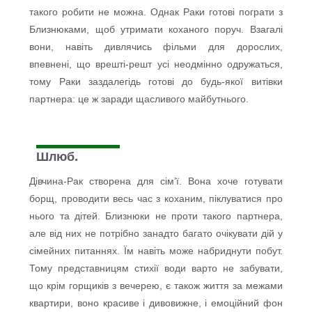
такого робити не можна. Однак Раки готові пограти з
Близнюками, щоб утримати коханого поруч. Взагалі
вони, навіть дивлячись фільми для дорослих,
впевнені, що врешті-решт усі неодмінно одружаться,
тому Раки заздалегідь готові до будь-якої витівки
партнера: це ж заради щасливого майбутнього.
Шлюб.
Дівчина-Рак створена для сім’ї. Вона хоче готувати
борщ, проводити весь час з коханим, піклуватися про
нього та дітей. Близнюки не проти такого партнера,
але від них не потрібно занадто багато очікувати дій у
сімейних питаннях. Їм навіть може набриднути побут.
Тому представницям стихії води варто не забувати,
що крім горщиків з вечерею, є також життя за межами
квартири, воно красиве і дивовижне, і емоційний фон