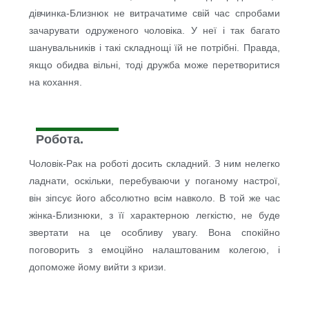
дівчинка-Близнюк не витрачатиме свій час спробами
зачарувати одруженого чоловіка. У неї і так багато
шанувальників і такі складнощі їй не потрібні. Правда,
якщо обидва вільні, тоді дружба може перетворитися
на кохання.
Робота.
Чоловік-Рак на роботі досить складний. З ним нелегко
ладнати, оскільки, перебуваючи у поганому настрої,
він зіпсує його абсолютно всім навколо. В той же час
жінка-Близнюки, з її характерною легкістю, не буде
звертати на це особливу увагу. Вона спокійно
поговорить з емоційно налаштованим колегою, і
допоможе йому вийти з кризи.