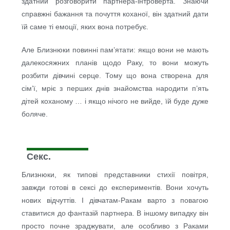
здатний розговорити партнера-інтроверта. Знаючи
справжні бажання та почуття коханої, він здатний дати
їй саме ті емоції, яких вона потребує.
Але Близнюки повинні пам’ятати: якщо вони не мають
далекосяжних планів щодо Раку, то вони можуть
розбити дівчині серце. Тому що вона створена для
сім’ї, мріє з перших днів знайомства народити п’ять
дітей коханому … і якщо нічого не вийде, їй буде дуже
боляче.
Секс.
Близнюки, як типові представники стихії повітря,
завжди готові в сексі до експериментів. Вони хочуть
нових відчуттів. І дівчатам-Ракам варто з повагою
ставитися до фантазій партнера. В іншому випадку він
просто почне зраджувати, але особливо з Раками