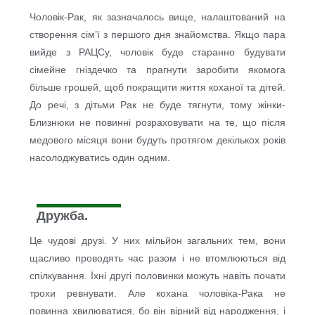
Чоловік-Рак, як зазначалось вище, налаштований на
створення сім’ї з першого дня знайомства. Якщо пара
вийде з РАЦСу, чоловік буде старанно будувати
сімейне гніздечко та прагнути заробити якомога
більше грошей, щоб покращити життя коханої та дітей.
До речі, з дітьми Рак не буде тягнути, тому жінки-
Близнюки не повинні розраховувати на те, що після
медового місяця вони будуть протягом декількох років
насолоджуватись один одним.
Дружба.
Це чудові друзі. У них мільйон загальних тем, вони
щасливо проводять час разом і не втомлюються від
спілкування. Їхні другі половинки можуть навіть почати
трохи ревнувати. Але кохана чоловіка-Рака не
повинна хвилюватися, бо він вірний від народження, і