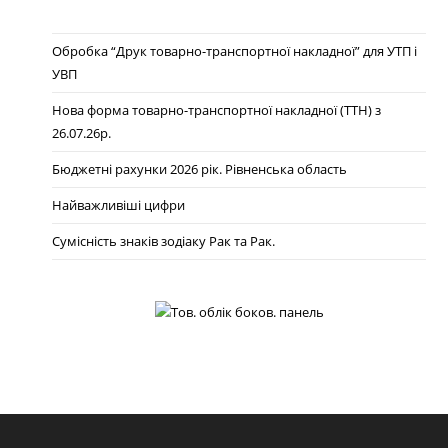
Обробка “Друк товарно-транспортної накладної” для УТП і
УВП
Нова форма товарно-транспортної накладної (ТТН) з
26.07.26р.
Бюджетні рахунки 2026 рік. Рівненська область
Найважливіші цифри
Сумісність знаків зодіаку Рак та Рак.