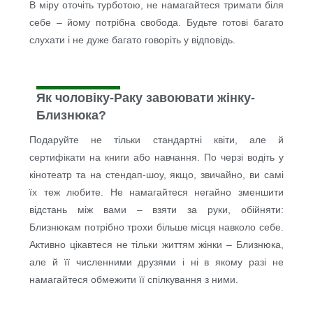
В міру оточіть турботою, не намагайтеся тримати біля
себе – йому потрібна свобода. Будьте готові багато
слухати і не дуже багато говоріть у відповідь.
Як чоловіку-Раку завоювати жінку-
Близнюка?
Подаруйте не тільки стандартні квіти, але й
сертифікати на книги або навчання. По черзі водіть у
кінотеатр та на стендап-шоу, якщо, звичайно, ви самі
їх теж любите. Не намагайтеся негайно зменшити
відстань між вами – взяти за руки, обійняти:
Близнюкам потрібно трохи більше місця навколо себе.
Активно цікавтеся не тільки життям жінки – Близнюка,
але й її численними друзями і ні в якому разі не
намагайтеся обмежити її спілкування з ними.