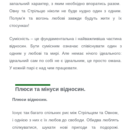
запальний характер, з яким необхідно впоратись разом.
Овну та Стрільцю ніколи не буде нудно один з одним.
Полум’я та вогонь любові завжди будуть жити у їх
стосунках!
Сумісність – це фундаментальна і найважливіша частина
відносин. Бути сумісним означає співіснувати один з
одним у любові та мирі. Але немає нічого ідеального:
ідеальний сам по собі не є ідеальним, це просто омана.
У кожній парі є над чим працювати.
Плюси та мінуси відносин.
Плюси відносин.
Існує так багато спільних рис між Стрільцем та Овном,
і однією з них є їх любов до свободи. Обидва люблять
спілкуватися, шукати нові пригоди та подорожі.