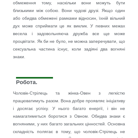
обмеження тому, наскільки вони можуть бути
близькими між собою. Вони чудові друзі. Якщо один
або обидва обмежені рамками відносин, їхній вільний
дух може сприймати це як виклик. У певних межах
весела і задовольняюча дружба все ще може
процвітати. Як би не було, не можна заперечувати, що
сексуальна частина існує, коли задіяні два вогняні
знаки.
Робота.
Чоловік-Стрілець та жінка-Овен з легкістю
працюватимуть разом. Вона добре проявляє ініціативу
і досягає успіху. У нього багато енергії, і він не
намагатиметься боротися з Овном. Обидва знаки є
вогняними, у них багато загальних цінностей. Основна
складність полягає в тому, що чоловік-Стрілець не