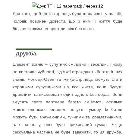
Для того, щоб жінка-стрілець була щасливою у шлюбі,
чоловік повинен довести, що з ним її життя буде
більше схожим на пригоди, ніж без нього.
Дружба.
Елемент вогню – супутник сміливий і веселий, і йому
не вистачає чуйності, від якої страждають багато інших
знаків. Чоловік-Овен та жінка-Стрілець можуть стати
хорошими супутниками на все життя, вони будуть
дражнити та висміювати один одного без образ. Вони
змусять свого партнера багато сміятися, оскільки
мають однакове юнацьке почуття гумору. Їх битви
можуть бути вражаючими, гучними та драматичними,
але навіть у гніві буде прихований гумор. Якщо
сексуальна частина не буде заважати, то ця дружба,