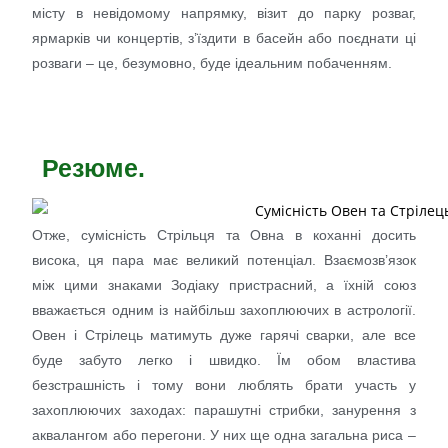
місту в невідомому напрямку, візит до парку розваг,
ярмарків чи концертів, з’їздити в басейн або поєднати ці
розваги – це, безумовно, буде ідеальним побаченням.
Резюме.
Отже, сумісність Стрільця та Овна в коханні досить
висока, ця пара має великий потенціал. Взаємозв’язок
між цими знаками Зодіаку пристрасний, а їхній союз
вважається одним із найбільш захоплюючих в астрології.
Овен і Стрілець матимуть дуже гарячі сварки, але все
буде забуто легко і швидко. Їм обом властива
безстрашність і тому вони люблять брати участь у
захоплюючих заходах: парашутні стрибки, занурення з
аквалангом або перегони. У них ще одна загальна риса –