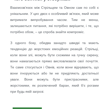
Взаємозв’язок між Стрільцем та Овном сам по собі є
унікальним. У цих двох є особливий зв’язок, який може
витримати випробування часом. Тим не менш,
залишаються питання, які потрібно вирішити, і те, що
потрібно обом, – це спроба знайти компроміс.
З одного боку, обидва занадто швидкі та мають
тенденцію до жорстоких емоційних реакцій. Стрільці,
коли вони злі, можуть бути схожими на гучну сирену,
вони намагаються прямо висловлювати свої почуття.
Те саме стосується і Овнів, коли вони відчувають, що
вони ігноруються або їм не приділяють достатньої
уваги. Вони можуть бути пристрасними, але
жорстокими, як розлючений баран, який б’є рогами
при будь-якій загрозі.