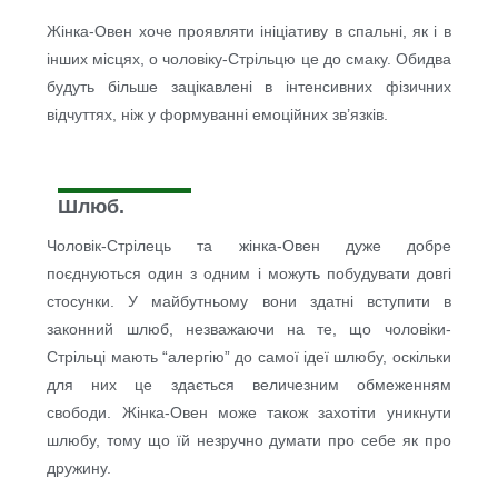
Жінка-Овен хоче проявляти ініціативу в спальні, як і в
інших місцях, о чоловіку-Стрільцю це до смаку. Обидва
будуть більше зацікавлені в інтенсивних фізичних
відчуттях, ніж у формуванні емоційних зв’язків.
Шлюб.
Чоловік-Стрілець та жінка-Овен дуже добре
поєднуються один з одним і можуть побудувати довгі
стосунки. У майбутньому вони здатні вступити в
законний шлюб, незважаючи на те, що чоловіки-
Стрільці мають “алергію” до самої ідеї шлюбу, оскільки
для них це здається величезним обмеженням
свободи. Жінка-Овен може також захотіти уникнути
шлюбу, тому що їй незручно думати про себе як про
дружину.