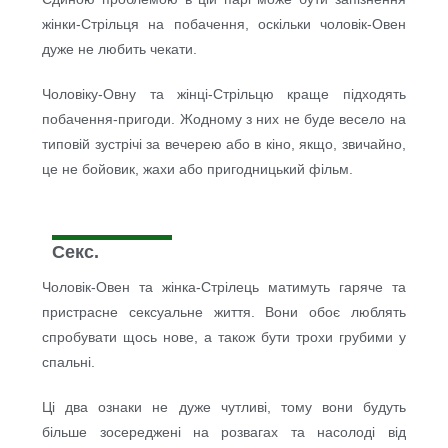
жінки-Стрільця на побачення, оскільки чоловік-Овен
дуже не любить чекати.
Чоловіку-Овну та жінці-Стрільцю краще підходять
побачення-пригоди. Жодному з них не буде весело на
типовій зустрічі за вечерею або в кіно, якщо, звичайно,
це не бойовик, жахи або пригодницький фільм.
Секс.
Чоловік-Овен та жінка-Стрілець матимуть гаряче та
пристрасне сексуальне життя. Вони обоє люблять
спробувати щось нове, а також бути трохи грубими у
спальні.
Ці два ознаки не дуже чутливі, тому вони будуть
більше зосереджені на розвагах та насолоді від