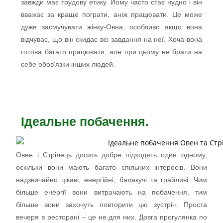
завжди має трудову етику. Йому часто стає нудно і він
вважає за краще пограти, аніж працювати. Це може
дуже засмучувати жінку-Овна, особливо якщо вона
відчуває, що він скидає всі завдання на неї. Хоча вона
готова багато працювати, але при цьому не брати на
себе обов’язки інших людей.
Ідеальне побачення.
Овен і Стрілець досить добре підходять один одному,
оскільки вони мають багато спільних інтересів. Вони
надзвичайно цікаві, енергійні, балакучі та грайливі. Чим
більше енергії вони витрачають на побачення, тим
більше вони захочуть повторити цю зустріч. Проста
вечеря в ресторані – це не для них. Довга прогулянка по