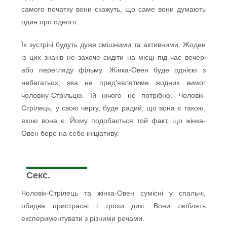
самого початку вони скажуть, що саме вони думають
один про одного.
Їх зустрічі будуть дуже смішними та активними. Жоден
із цих знаків не захоче сидіти на місці під час вечері
або перегляду фільму. Жінка-Овен буде однією з
небагатьох, яка не пред’являтиме жодних вимог
чоловіку-Стрільцю. Їй нічого не потрібно. Чоловік-
Стрілець, у свою чергу, буде радий, що вона є такою,
якою вона є. Йому подобається той факт, що жінка-
Овен бере на себе ініціативу.
Секс.
Чоловік-Стрілець та жінка-Овен сумісні у спальні,
обидва пристрасні і трохи дикі. Вони люблять
експериментувати з різними речами.