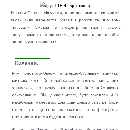
Чоловіки-Овни є рішучими, пристрасними та сильними,
мають силу перемогти Всесвіт і робити те, що вони
планували. Сміливі та егоцентричні, гарячі, стають
напруженими та нетактовними, коли досягнення цілей та
прагнень уповільнюється.
Кохання.
Між чоловіком-Овном та жінкою-Стрільцем виникає
миттєва хімія. Їй подобається поведінка «поганого
хлопчика», і в цьому вона вважає його неймовірно
сексуальним. Він, у свою чергу, буде зачеплений її
нахабними манерами. Для зовнішнього світу це буде
схоже на те, що вони сперечаються, а не фліртують,
але хімія між ними буде інтенсивною.
Єдиною проблемою в цій парі може бути запізнення