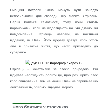
Емоційні потреби Овна можуть бути занадто
непосильними для свободи, яку любить Стрілець.
Перші бояться самотності, тому вони стають
параноїками, коли не відповідають на їхні дзвінки чи
повідомлення. Стрілець, навпаки, не настільки
відданий, як Овен. Його щоразу дратує, коли хтось
лізе в приватне життя, що часто призводить до
суперечок.
Стрілець – кокетливий за своєю природою. Він
відчуває необхідність робити це, щоб розширити своє
коло спілкування. Тим не менш, Овен не сприймає цю
легковажність, оскільки відчуває загрозу.
Чого боятися у стосунках.