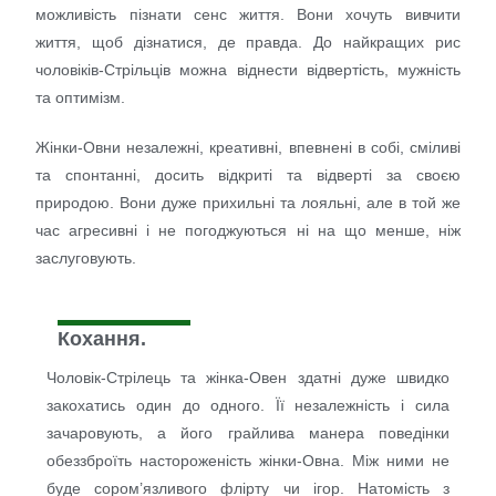
можливість пізнати сенс життя. Вони хочуть вивчити
життя, щоб дізнатися, де правда. До найкращих рис
чоловіків-Стрільців можна віднести відвертість, мужність
та оптимізм.
Жінки-Овни незалежні, креативні, впевнені в собі, сміливі
та спонтанні, досить відкриті та відверті за своєю
природою. Вони дуже прихильні та лояльні, але в той же
час агресивні і не погоджуються ні на що менше, ніж
заслуговують.
Кохання.
Чоловік-Стрілець та жінка-Овен здатні дуже швидко
закохатись один до одного. Її незалежність і сила
зачаровують, а його грайлива манера поведінки
обеззброїть настороженість жінки-Овна. Між ними не
буде сором’язливого флірту чи ігор. Натомість з