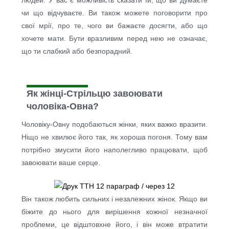
людей. У вас є можливість сказати їй, що ви думаєте
чи що відчуваєте. Ви також можете поговорити про
свої мрії, про те, чого ви бажаєте досягти, або що
хочете мати. Бути вразливим перед нею не означає,
що ти слабкий або безпорадний.
Як жінці-Стрільцю завоювати
чоловіка-Овна?
Чоловіку-Овну подобаються жінки, яких важко вразити.
Ніщо не хвилює його так, як хороша погоня. Тому вам
потрібно змусити його наполегливо працювати, щоб
завоювати ваше серце.
Він також любить сильних і незалежних жінок. Якщо ви
біжите до нього для вирішення кожної незначної
проблеми, це відштовхне його, і він може втратити