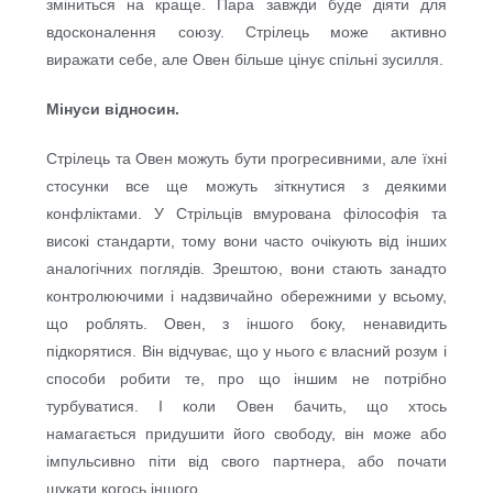
зміниться на краще. Пара завжди буде діяти для
вдосконалення союзу. Стрілець може активно
виражати себе, але Овен більше цінує спільні зусилля.
Мінуси відносин.
Стрілець та Овен можуть бути прогресивними, але їхні
стосунки все ще можуть зіткнутися з деякими
конфліктами. У Стрільців вмурована філософія та
високі стандарти, тому вони часто очікують від інших
аналогічних поглядів. Зрештою, вони стають занадто
контролюючими і надзвичайно обережними у всьому,
що роблять. Овен, з іншого боку, ненавидить
підкорятися. Він відчуває, що у нього є власний розум і
способи робити те, про що іншим не потрібно
турбуватися. І коли Овен бачить, що хтось
намагається придушити його свободу, він може або
імпульсивно піти від свого партнера, або почати
шукати когось іншого.