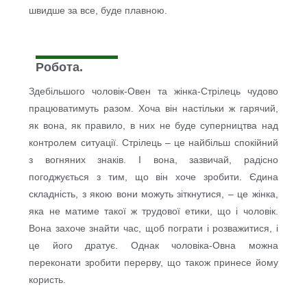
швидше за все, буде плавною.
Робота.
Здебільшого чоловік-Овен та жінка-Стрілець чудово
працюватимуть разом. Хоча він настільки ж гарячий,
як вона, як правило, в них не буде суперництва над
контролем ситуації. Стрілець – це найбільш спокійний
з вогняних знаків. І вона, зазвичай, радісно
погоджується з тим, що він хоче зробити. Єдина
складність, з якою вони можуть зіткнутися, – це жінка,
яка не матиме такої ж трудової етики, що і чоловік.
Вона захоче знайти час, щоб пограти і розважитися, і
це його дратує. Однак чоловіка-Овна можна
переконати зробити перерву, що також принесе йому
користь.