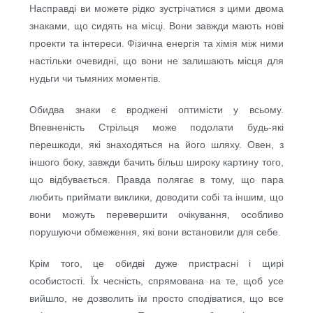
Насправді ви можете рідко зустрічатися з цими двома
знаками, що сидять на місці. Вони завжди мають нові
проекти та інтереси. Фізична енергія та хімія між ними
настільки очевидні, що вони не залишають місця для
нудьги чи тьмяних моментів.
Обидва знаки є вроджені оптимісти у всьому.
Впевненість Стрільця може подолати будь-які
перешкоди, які знаходяться на його шляху. Овен, з
іншого боку, завжди бачить більш широку картину того,
що відбувається. Правда полягає в тому, що пара
любить приймати виклики, доводити собі та іншим, що
вони можуть перевершити очікування, особливо
порушуючи обмеження, які вони встановили для себе.
Крім того, це обидві дуже пристрасні і щирі
особистості. Їх чесність, спрямована на те, щоб усе
вийшло, не дозволить їм просто сподіватися, що все