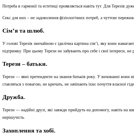
Потреба в гармонії та естетиці проявляється навіть тут. Для Терезів 
Секс для них – не задоволення фізіологічних потреб, а чуттєве пережив
Сім’я та шлюб.
У голові Терезів звичайною є ідилічна картина сім’ї, яку вони намага
підтримку. При цьому Терези не забувають про себе і свої інтереси, н
Терези – батьки.
Терези — явні претенденти на звання батьків року. У вихованні вони в
ставляться з повагою, не кричать, не зачіпають їхнє почуття власної г
Дружба.
Терези — надійні друзі, які завжди прийдуть на допомогу, навіть на шк
нерішучість.
Захоплення та хобі.