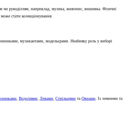
вом чи рукоділлям, наприклад, музика, живопис, вишивка. Фізичні
 може стати колекціонування.
ьменниками, музикантами, модельєрами. Неабияку роль у виборі
изнюками
,
Водоліями
,
Левами
,
Стрільцями
та
Овнами
. Із земними та