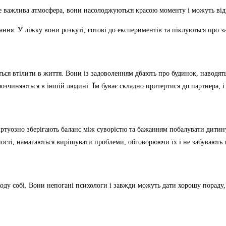
дуже важлива атмосфера, вони насолоджуються красою моменту і можуть ві
ання. У ліжку вони розкуті, готові до експериментів та піклуються про 
ються втілити в життя. Вони із задоволенням дбають про будинок, наводя
е розчиняються в іншій людині. Їм буває складно притертися до партнера
іртуозно зберігають баланс між суворістю та бажанням побалувати дитину
ідності, намагаються вирішувати проблеми, обговорюючи їх і не забувають
оду собі. Вони непогані психологи і завжди можуть дати хорошу пораду, 