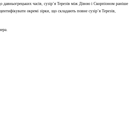
о давньогрецьких часів, сузір’я Терезів між Дівою і Скорпіоном раніше
дентифікувати окремі зірки, що складають повне сузір’я Терезів,
нера.