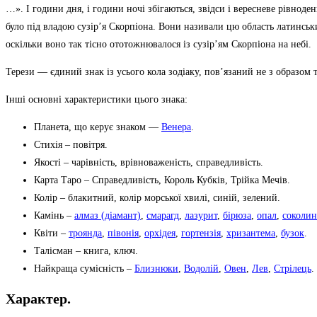
…». І години дня, і години ночі збігаються, звідси і вересневе рівнод
було під владою сузір’я Скорпіона. Вони називали цю область латинськи
оскільки воно так тісно ототожнювалося із сузір’ям Скорпіона на небі.
Терези — єдиний знак із усього кола зодіаку, пов’язаний не з образом
Інші основні характеристики цього знака:
Планета, що керує знаком —
Венера
.
Стихія – повітря.
Якості – чарівність, врівноваженість, справедливість.
Карта Таро – Справедливість, Король Кубків, Трійка Мечів.
Колір – блакитний, колір морської хвилі, синій, зелений.
Камінь –
алмаз (діамант)
,
смарагд
,
лазурит
,
бірюза
,
опал
,
соколин
Квіти –
троянда
,
півонія
,
орхідея
,
гортензія
,
хризантема
,
бузок
.
Талісман – книга, ключ.
Найкраща сумісність –
Близнюки
,
Водолій
,
Овен
,
Лев
,
Стрілець
.
Характер.