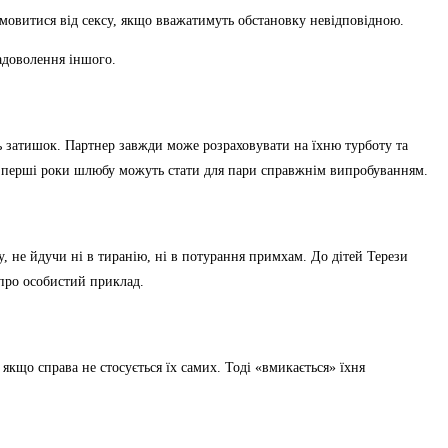
дмовитися від сексу, якщо вважатимуть обстановку невідповідною.
задоволення іншого.
ть затишок. Партнер завжди може розраховувати на їхню турботу та
, і перші роки шлюбу можуть стати для пари справжнім випробуванням.
, не йдучи ні в тиранію, ні в потурання примхам. До дітей Терези
 про особистий приклад.
якщо справа не стосується їх самих. Тоді «вмикається» їхня