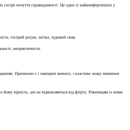
ють гостре почуття справедливості. Це один із найкомфортніших у
ність, гострий розум, логіка, чудовий смак.
ьності, непрактичність.
вданням. Причиною є і завищені вимоги, і властиве знаку невміння
ь йому вірність, але не відмовляються від флірту. Ревнивцям із ними