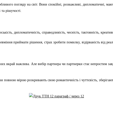
собливого погляду на світ. Вони спокійні, розважливі, дипломатичні, ма
 та рішучості.
ськість, дипломатичність, справедливість, чесність, тактовність, креатив
невміння приймати рішення, страх зробити помилку, відірваність від реал
 них вкрай важлива. Але вибір партнера чи партнерки стає непростим за
зи повною мірою розкривають свою романтичність і чуттєвість, зберігают