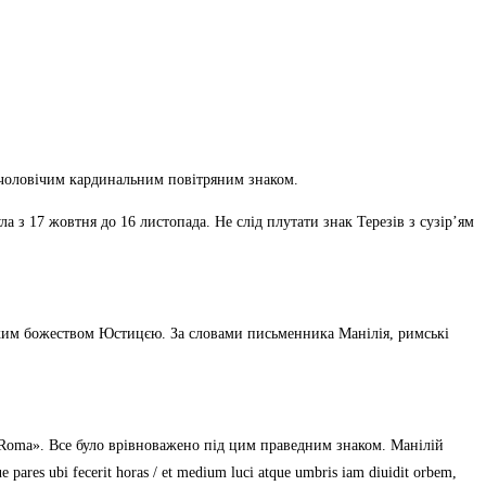
 є чоловічим кардинальним повітряним знаком.
 з 17 жовтня до 16 листопада. Не слід плутати знак Терезів з сузір’ям
ьким божеством Юстицєю. За словами письменника Манілія, римські
a Roma». Все було врівноважено під цим праведним знаком. Манілій
ares ubi fecerit horas / et medium luci atque umbris iam diuidit orbem,