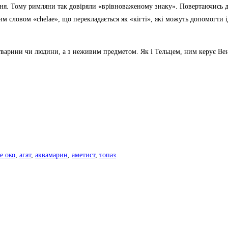
ення. Тому римляни так довіряли «врівноваженому знаку». Повертаючись д
м словом «chelae», що перекладається як «кігті», які можуть допомогти і
 тварини чи людини, а з неживим предметом. Як і Тельцем, ним керує Ве
е око
,
агат
,
аквамарин
,
аметист
,
топаз
.