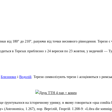
птики від 180° до 210°, рахуючи від точки весняного рівнодення. Терези
диться в Терезах приблизно з 24 вересня по 23 жовтня, у ведичній — Тула
є
Близнюки
і
Водолій
. Терези символізують терези і асоціюються з римс
 це ґрунтувалося на історичному уривку, в якому говориться «qua condit
stronomica, 1.267), пор. Вергілій, Георгій. I.208-9: «Libra die somnique p