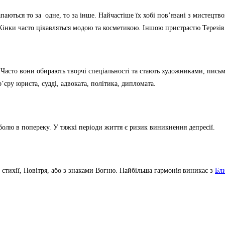
апаються то за одне, то за інше. Найчастіше їх хобі пов’язані з мистецт
Жінки часто цікавляться модою та косметикою. Іншою пристрастю Терезів
. Часто вони обирають творчі спеціальності та стають художниками, пис
р’єру юриста, судді, адвоката, політика, дипломата.
болю в попереку. У тяжкі періоди життя є ризик виникнення депресії.
 стихії, Повітря, або з знаками Вогню. Найбільша гармонія виникає з
Бл