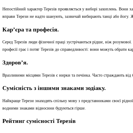
Непостійний характер Терезів проявляється у виборі захоплень. Вони х
вправи Терези не надто шанують, зазвичай вибирають танці або йогу. 
Кар’єра та професія.
Серед Терезів люди фізичної праці зустрічаються рідше, ніж розумової
професії грає і потяг Терезів до справедливості: вони можуть обрати ка
Здоров’я.
Вразливими місцями Терезів є нирки та печінка. Часто страждають від 
Сумісність з іншими знаками зодіаку.
Найкраще Терези знаходять спільну мову з представниками своєї рідної
водними знаками відносини будуються гірше.
Рейтинг сумісності Терезів