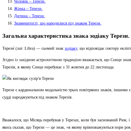
Чоловік – Терези.
Жінка – Терези.
Дитина – Терези.
Знаменитості, що народилися під знаком Терези.
Загальна характеристика знака зодіаку Терези.
Терези́ (лат. Libra) — сьомий знак
зодіаку
, що відповідає сектору еклі
Згідно із західною астрологічною традицією вважається, що Сонце знахо
Терезів, в якому Сонце перебуває з 31 жовтня до 22 листопада.
Терези є кардинальною модальністю трьох повітряних знаків, іншими 
судді народжуються під знаком Терезів.
Вважалося, що Місяць перебував у Терезах, коли був заснований Рим, і
якось сказав, що Терези — це знак, «в якому врівноважуються пори року» (A