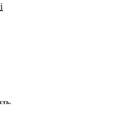
і
сть.