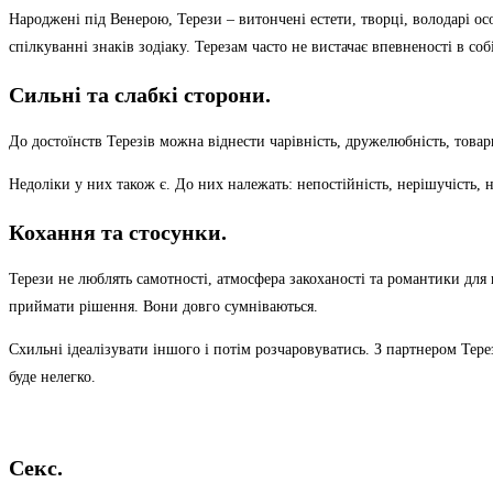
Народжені під Венерою, Терези – витончені естети, творці, володарі о
спілкуванні знаків зодіаку. Терезам часто не вистачає впевненості в собі
Сильні та слабкі сторони.
До достоїнств Терезів можна віднести чарівність, дружелюбність, товари
Недоліки у них також є. До них належать: непостійність, нерішучість, 
Кохання та стосунки.
Терези не люблять самотності, атмосфера закоханості та романтики для
приймати рішення. Вони довго сумніваються.
Схильні ідеалізувати іншого і потім розчаровуватись. З партнером Тере
буде нелегко.
Секс.