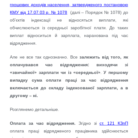
грошових доходів населення, затвердженого постановою
КМУ від 17.07.03 р. № 1078
(далі – Порядок № 1078) до
об’єктів індексації не відносяться виплати, які
обчислюються із середньої заробітної плати. До таких
виплат відноситься й зарплата, нарахована під час
відрядження.
Але не все так однозначно. Все
залежить від того, як
оплачувався час відрядження: виходячи зі
«звичайної» зарплати чи із «середньої»
.
У першому
випадку сума оплати праці за час відрядження
включається до складу
індексованої зарплати, а в
другому – ні.
Розглянемо детальніше.
Оплата за час відрядження.
Згідно зі
ст. 121 КЗпП
оплата праці відрядженого працівника здійснюється