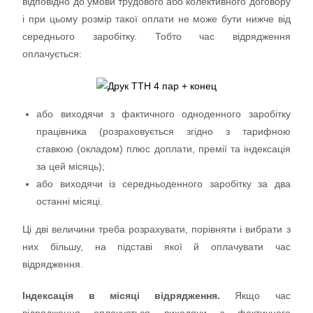
відповідно до умови трудового або колективного договору
і при цьому розмір такої оплати не може бути нижче від
середнього заробітку. Тобто час відрядження
оплачується:
або виходячи з фактичного одноденного заробітку
працівника (розраховується згідно з тарифною
ставкою (окладом) плюс доплати, премії та індексація
за цей місяць);
або виходячи із середньоденного заробітку за два
останні місяці.
Ці дві величини треба розрахувати, порівняти і вибрати з
них більшу, на підставі якої й оплачувати час
відрядження.
Індексація в місяці відрядження.
Якщо час
відрядження оплачується виходячи з фактичного