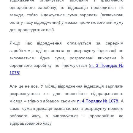
одноденного заробітку, то індексація проводиться як
завжди, тобто індексується сума зарплати (включаючи
оплату часу відрядження) у межах прожиткового мінімуму
для працездатних осіб.
Якщо час відрядження оплачується за середнім
заробітком, тоді ця оплата до розрахунку індексації не
включається. Адже суми, розраховані виходячи із
середнього заробітку, не індексуються (
п. 3 Порядок №
1078
).
Але це не все. У місяці відрядження індексація зарплати
розраховується як для неповністю відпрацьованого
місяця – згідно з абзацом сьомим
п. 4 Порядку № 1078
. А
саме: сума індексації визначається з розрахунку повного
робочого часу, а виплачується – пропорційно до
відпрацьованого часу.