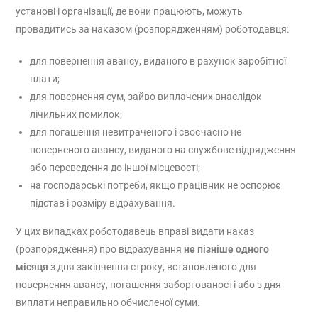
установі і організації, де вони працюють, можуть
провадитись за наказом (розпорядженням) роботодавця:
для повернення авансу, виданого в рахунок заробітної
плати;
для повернення сум, зайво виплачених внаслідок
лічильних помилок;
для погашення невитраченого і своєчасно не
поверненого авансу, виданого на службове відрядження
або переведення до іншої місцевості;
на господарські потреби, якщо працівник не оспорює
підстав і розміру відрахування.
У цих випадках роботодавець вправі видати наказ
(розпорядження) про відрахування
не пізніше одного
місяця
з дня закінчення строку, встановленого для
повернення авансу, погашення заборгованості або з дня
виплати неправильно обчисленої суми.