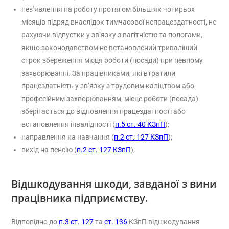
нез’явлення на роботу протягом більш як чотирьох
місяців підряд внаслідок тимчасової непрацездатності, не
рахуючи відпустки у зв’язку з вагітністю та пологами,
якщо законодавством не встановлений триваліший
строк збереження місця роботи (посади) при певному
захворюванні. За працівниками, які втратили
працездатність у зв’язку з трудовим каліцтвом або
професійним захворюванням, місце роботи (посада)
зберігається до відновлення працездатності або
встановлення інвалідності (
п.5 ст. 40 КЗпП
);
направлення на навчання (
п.2 ст. 127 КЗпП
);
вихід на пенсію (
п.2 ст. 127 КЗпП
);
Відшкодування шкоди, завданої з вини
працівника підприємству.
Відповідно до
п.3 ст. 127
та
ст. 136
КЗпП відшкодування