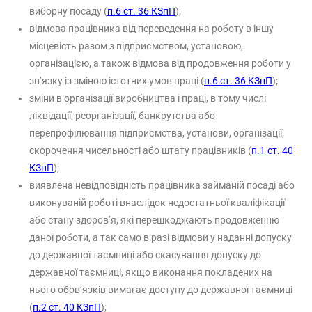
виборну посаду (
п.6 ст. 36 КЗпП
);
відмова працівника від переведення на роботу в іншу
місцевість разом з підприємством, установою,
організацією, а також відмова від продовження роботи у
зв’язку із зміною істотних умов праці (
п.6 ст. 36 КЗпП
);
зміни в організації виробництва і праці, в тому числі
ліквідації, реорганізації, банкрутства або
перепрофілювання підприємства, установи, організації,
скорочення чисельності або штату працівників (
п.1 ст. 40
КЗпП
);
виявлена невідповідність працівника займаній посаді або
виконуваній роботі внаслідок недостатньої кваліфікації
або стану здоров’я, які перешкоджають продовженню
даної роботи, а так само в разі відмови у наданні допуску
до державної таємниці або скасування допуску до
державної таємниці, якщо виконання покладених на
нього обов’язків вимагає доступу до державної таємниці
(
п.2 ст. 40 КЗпП
);