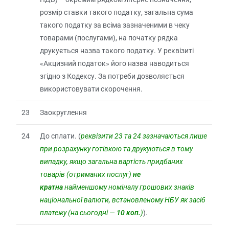
розмір ставки такого податку, загальна сума
такого податку за всіма зазначеними в чеку
товарами (послугами), на початку рядка
друкується назва такого податку. У реквізиті
«Акцизний податок» його назва наводиться
згідно з Кодексу. За потреби дозволяється
використовувати скорочення.
23
Заокруглення
24
До сплати. (
реквізити 23 та 24 зазначаються лише
при розрахунку готівкою та
друкуються в тому
випадку, якщо загальна вартість придбаних
товарів (отриманих послуг)
не
кратна
найменшому номіналу грошових знаків
національної валюти, встановленому НБУ як засіб
платежу (на сьогодні —
10 коп.
)
).