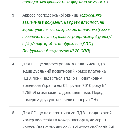
провадиться діяльність за формою № 20-ОПП
)
3
Адреса господарської одиниці (
адреса, яка
зазначена в документі на право власності чи
користування господарською одиницею (назва
населеного пункту, назва вулиці, номер будинку/
офісу/квартири) та повідомлена ДПС у
Повідомленні за формою № 20-ОПП
)
4
Для СГ, що зареєстровані як платники ПДВ –
індивідуальний податковий номер платника
ПДВ, який надається згідно з Податковим
кодексом України від 02 грудня 2010 року №
2755-VІ із змінами та доповненнями. Перед
номером друкуються великі літери «ПН»
5
Для СГ, що не є платниками ПДВ – податковий
номер або серія та номер паспорта/номер ID
картки (для фізичних осіб, які через свої релігійні