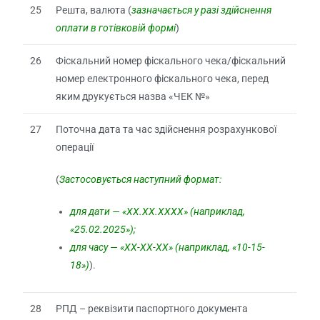
25
Решта, валюта (
зазначається у разі здійснення
оплати в готівковій формі
)
26
Фіскальний номер фіскального чека/фіскальний
номер електронного фіскального чека, перед
яким друкується назва «ЧЕК №»
27
Поточна дата та час здійснення розрахункової
операції
(
Застосовується наступний формат:
для дати — «ХХ.ХХ.ХХХХ» (наприклад,
«25.02.2025»);
для часу — «ХХ-ХХ-ХХ» (наприклад, «10-15-
18»)
).
28
РПД – реквізити паспортного документа