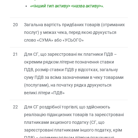
«<інший тип активу> <назва активу>».
20
Загальна вартість придбаних товарів (отриманих
послуг) у межах чека, перед якою друкується
слово «СУМА» або «УСЬОГО»
21
Для СГ, що зареєстровані як платники ПДВ –
окремим рядком літерне позначення ставки
ПДВ, розмір ставки ПДВ у відсотках, загальну
суму ПДВ за всіма зазначеними в чеку товарами
(послугами), на початку рядка друкуються
великі літери «ПДВ»
22
Для СГ роздрібної торгівлі, що здійснюють
реалізацію підакцизних товарів та зареєстровані
платниками акцизного податку (СГ, що
зареєстровані платниками іншого податку, крім
ПДВ) – окремим рядком літерне позначення,