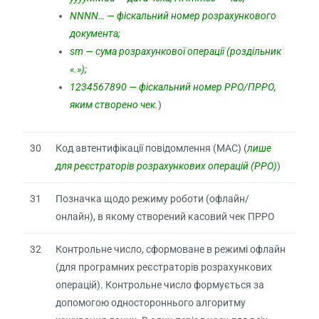
NNNN… — фіскальний номер розрахункового
документа;
sm — сума розрахункової операції (роздільник
«.»);
1234567890 — фіскальний номер РРО/ПРРО,
яким створено чек.
)
30
Код автентифікації повідомлення (МАС) (
лише
для реєстраторів розрахункових операцій (РРО)
)
31
Позначка щодо режиму роботи (офлайн/
онлайн), в якому створений касовий чек ПРРО
32
Контрольне число, сформоване в режимі офлайн
(для програмних реєстраторів розрахункових
операцій). Контрольне число формується за
допомогою одностороннього алгоритму