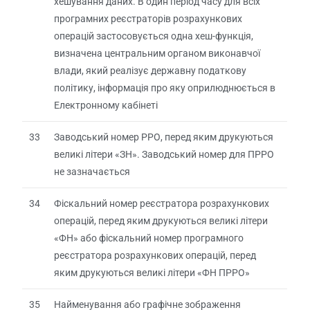
хешування даних. В один період часу для всіх
програмних реєстраторів розрахункових
операцій застосовується одна хеш-функція,
визначена центральним органом виконавчої
влади, який реалізує державну податкову
політику, інформація про яку оприлюднюється в
Електронному кабінеті
33
Заводський номер РРО, перед яким друкуються
великі літери «ЗН». Заводський номер для ПРРО
не зазначається
34
Фіскальний номер реєстратора розрахункових
операцій, перед яким друкуються великі літери
«ФН» або фіскальний номер програмного
реєстратора розрахункових операцій, перед
яким друкуються великі літери «ФН ПРРО»
35
Найменування або графічне зображення