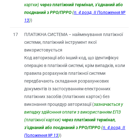
картки)
через платіжний термінал, з’єднаний або
поєднаний з РРО/ПРРО
(
п. 4 розд. ІІ Положення №
13
)
)
17
ПЛАТІЖНА СИСТЕМА – найменування платіжної
системи, платіжний інструмент якої
використовується
Код авторизації або інший код, що ідентифікує
операцію в платіжній системі, крім випадків, коли
правила розрахунків платіжної системи
передбачають складання розрахункових
документів із застосуванням електронних
платіжних засобів (платіжних карток) без
виконання процедур авторизації (
зазначається у
випадку
здійснння оплати з використанням ЕПЗ
(платіжної картки)
через платіжний термінал,
з’єднаний або поєднаний з РРО/ПРРО
(
п. 4 розд. ІІ
Положення № 13
)
)