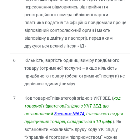
переконання відмовились від прийняття
реєстраційного номера облікової картки
платника податків та офіційно повідомили про це
відповідний контролюючий орган і мають
відповідну відмітку в паспорті), перед яким
друкуються великі літери «ІД»
6
Кількість, вартість одиниці виміру придбаного
товару (отриманої послуги) – якщо кількість
придбаного товару (обсяг отриманої послуги) не
дорівнює одиниці виміру
7
Код товарної підкатегорії згідно з УКТ ЗЕД (
код
товарної підкатегорії згідно з УКТ ЗЕД, що
встановлений
Законом №674
, і зазначається для
підакцизних товарів, складається з 10 цифр
). Як
встановити можливість друку коду УКТЗЕД у
“Управлінні торговим підприємством” можна