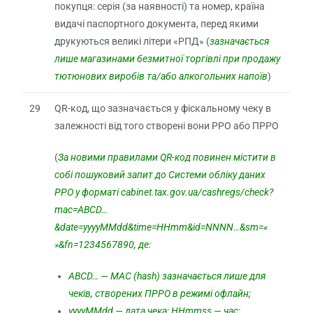
покупця: серія (за наявності) та номер, країна
видачі паспортного документа, перед якими
друкуються великі літери «РПД» (
зазначається
лише магазинами безмитної торгівлі при продажу
тютюнових виробів та/або алкогольних напоїв
)
29
QR-код, що зазначається у фіскальному чеку в
залежності від того створені вони РРО або ПРРО
(
За новими правилами QR-код повинен містити в
собі пошуковий запит до Системи обліку даних
РРО у форматі cabinet.tax.gov.ua/cashregs/check?
mac=ABCD…
&date=yyyyMMdd&time=HHmm&id=NNNN…&sm=«
»&fn=1234567890, де:
ABCD… — MAC (hash) зазначається лише для
чеків, створених ПРРО в режимі офлайн;
yyyyMMdd — дата чека; HHmmss — час;