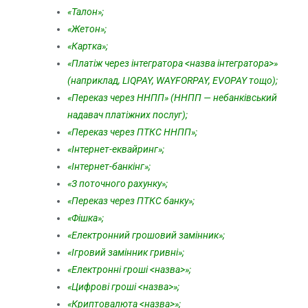
«Талон»;
«Жетон»;
«Картка»;
«Платіж через інтегратора <назва інтегратора>»
(наприклад, LIQPAY, WAYFORPAY, EVOPAY тощо);
«Переказ через ННПП» (ННПП — небанківський
надавач платіжних послуг);
«Переказ через ПТКС ННПП»;
«Інтернет-еквайринг»;
«Інтернет-банкінг»;
«З поточного рахунку»;
«Переказ через ПТКС банку»;
«Фішка»;
«Електронний грошовий замінник»;
«Ігровий замінник гривні»;
«Електронні гроші <назва>»;
«Цифрові гроші <назва>»;
«Криптовалюта <назва>»;