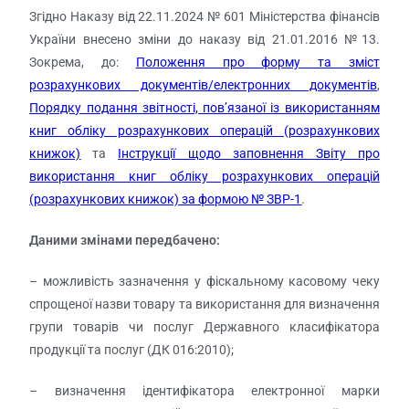
Згідно Наказу від 22.11.2024 № 601 Міністерства фінансів
України внесено зміни до наказу від 21.01.2016 №13.
Зокрема, до:
Положення про форму та зміст
розрахункових документів/електронних документів
,
Порядку подання звітності, пов’язаної із використанням
книг обліку розрахункових операцій (розрахункових
книжок)
та
Інструкції щодо заповнення Звіту про
використання книг обліку розрахункових операцій
(розрахункових книжок) за формою № ЗВР-1
.
Даними змінами передбачено:
– можливість зазначення у фіскальному касовому чеку
спрощеної назви товару та використання для визначення
групи товарів чи послуг Державного класифікатора
продукції та послуг (ДК 016:2010);
– визначення ідентифікатора електронної марки