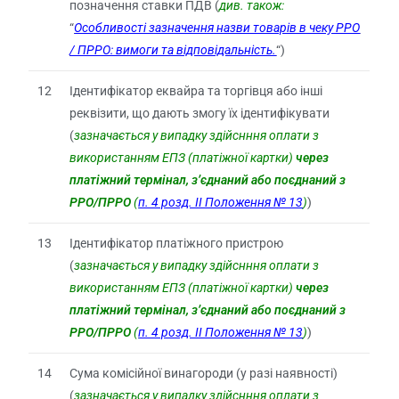
позначення ставки ПДВ (
див. також:
“
Особливості зазначення назви товарів в чеку РРО
/ ПРРО: вимоги та відповідальність.
“)
12
Ідентифікатор еквайра та торгівця або інші
реквізити, що дають змогу їх ідентифікувати
(
зазначається у випадку
здійснння оплати з
використанням ЕПЗ (платіжної картки)
через
платіжний термінал, з’єднаний або поєднаний з
РРО/ПРРО
(
п. 4 розд. ІІ Положення № 13
)
)
13
Ідентифікатор платіжного пристрою
(
зазначається у випадку здійснння оплати з
використанням ЕПЗ (платіжної картки)
через
платіжний термінал, з’єднаний або поєднаний з
РРО/ПРРО
(
п. 4 розд. ІІ Положення № 13
)
)
14
Сума комісійної винагороди (у разі наявності)
(
зазначається у випадку
здійснння оплати з