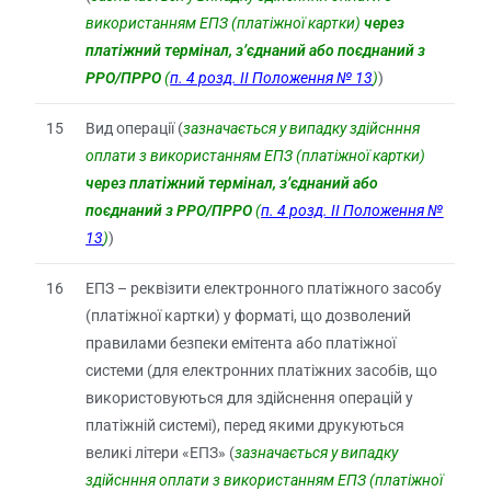
використанням ЕПЗ (платіжної картки)
через
платіжний термінал, з’єднаний або поєднаний з
РРО/ПРРО
(
п. 4 розд. ІІ Положення № 13
)
)
15
Вид операції (
зазначається у випадку
здійснння
оплати з використанням ЕПЗ (платіжної картки)
через платіжний термінал, з’єднаний або
поєднаний з РРО/ПРРО
(
п. 4 розд. ІІ Положення №
13
)
)
16
ЕПЗ – реквізити електронного платіжного засобу
(платіжної картки) у форматі, що дозволений
правилами безпеки емітента або платіжної
системи (для електронних платіжних засобів, що
використовуються для здійснення операцій у
платіжній системі), перед якими друкуються
великі літери «ЕПЗ» (
зазначається у випадку
здійснння оплати з використанням ЕПЗ (платіжної