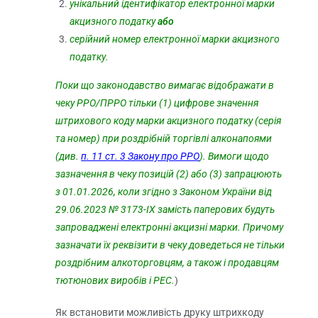
унікальний ідентифікатор електронної марки
акцизного податку
або
серійний номер електронної марки акцизного
податку.
Поки що законодавство вимагає відображати в
чеку РРО/ПРРО тільки (1) цифрове значення
штрихового коду марки акцизного податку (серія
та номер) при роздрібній торгівлі алконапоями
(див.
п. 11 ст. 3 Закону про РРО
). Вимоги щодо
зазначення в чеку позицій (2) або (3) запрацюють
з 01.01.2026, коли згідно з Законом України від
29.06.2023 № 3173-IX замість паперових будуть
запроваджені електронні акцизні марки. Причому
зазначати їх реквізити в чеку доведеться не тільки
роздрібним алкоторговцям, а також і продавцям
тютюнових виробів і РЕС.
)
Як встановити можливість друку штрихкоду